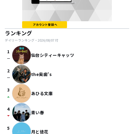
ランキング
デイリーランキング・
2026/08/07
付
1
仙台シティーキャッツ
check_indeterminate_small
2
the奥歯's
check_indeterminate_small
3
あひる文庫
arrow_drop_up
4
青い春
arrow_drop_down
5
月と徒花