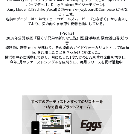
ポップデュオ、Daisy Modern(デイジーモダーン)。

Daisy ModernはSachiko(Vocal)と麻来-maki-(Keyboard&Composer)からな
るデュオ。

名前のデイジーは60年代チェコのガールズムービー『ひなぎく』から由来し
ており、気の向くまま恋や憂鬱を曲にしている。

【Profile】

2018年公開 映画『星くず兄弟の新たな伝説』(監督:手塚眞 原案:近田春夫)の
音

楽制作に麻来-maki-が携わり、その楽曲のガイドヴォーカリストとしてSachi
ko を起用したことをきっかけに始まった。

横浜を中心に活動しており、月にたった1度だけのLIVEを重ね楽曲を増やし、 
今年1月のファーストシングルを皮切りに、毎月リリースを掲げ活動中!!