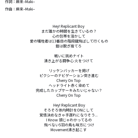
作詞：
麻来–Maki–
作曲：
麻来–Maki–
Hey! Replicant Boy 

まだ誰かの時間を生きているの？

心の包帯を溶かして 

愛の犠牲者は13番目の階段蹴飛ばして行くもの

鎧は脱ぎ捨てろ 

戦いに挑めナイト

湧き上がる闘争心 火をつけて 

リッケンバッカーを掲げ

ピクシーのナビゲーション突き進む

Cherry On Top 

ヘッドライト赤く染めて

完成したカップケーキみたいじゃない？

Cherry On Top 

Hey! Replicant Boy

そろそろ体内時計をONにして 

覚悟決めなきゃ手遅れになりそう... 

I Know 頭じゃわかってるの

飛べない5羽の鳥も味方につけ

Movement沸き起こす 
