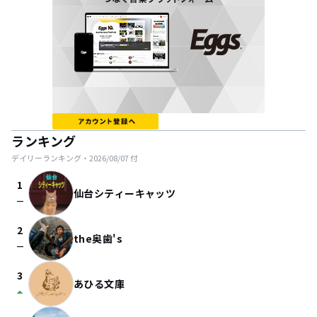
ランキング
デイリーランキング・
2026/08/07
付
1
仙台シティーキャッツ
check_indeterminate_small
2
the奥歯's
check_indeterminate_small
3
あひる文庫
arrow_drop_up