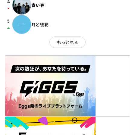
4
青い春
arrow_drop_down
5
月と徒花
arrow_drop_up
もっと見る