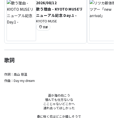
2026/08/12
歌う理由 - KYOTO MUSEリ
ニューアル記念 Day.1 -
KYOTO MUSE
location_on
京都
歌詞
作詞：
高山 慈温
作曲：
Day my dream
遥か海の向こう

憎んでも仕方ないな

ここじゃないどこかへ

連れ去ってほしかった

春に咲く花はどこか嬉しそうで
