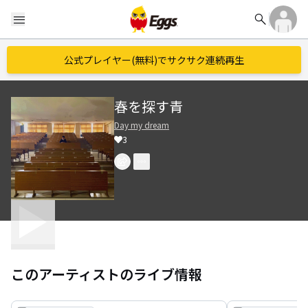
search
menu
公式プレイヤー(無料)でサクサク連続再生
春を探す青
Day my dream
3
このアーティストのライブ情報