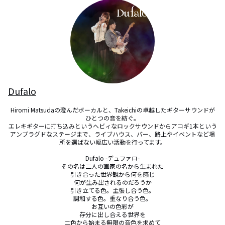
Dufalo
Hiromi Matsudaの澄んだボーカルと、Takeichiの卓越したギターサウンドが
ひとつの音を紡ぐ。

エレキギターに打ち込みというヘビィなロックサウンドからアコギ1本という
アンプラグドなステージまで、ライブハウス、バー、路上やイベントなど場
所を選ばない幅広い活動を行ってます。

Dufalo -デュファロ-

その名は二人の画家の名から生まれた

引き合った世界観から何を感じ

何が生み出されるのだろうか

引き立てる色。主張し合う色。

調和する色。重なり合う色。

お互いの色彩が

存分に出し合える世界を

二色から始まる無限の音色を求めて