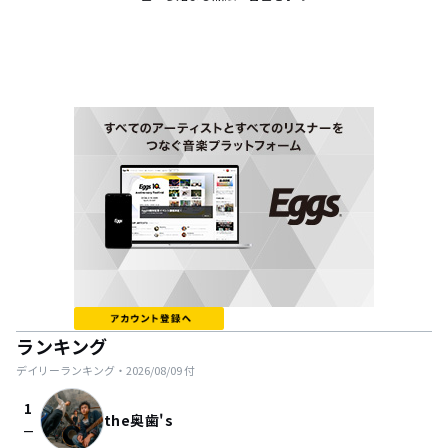
ランキング
デイリーランキング・
2026/08/09
付
1
the奥歯's
check_indeterminate_small