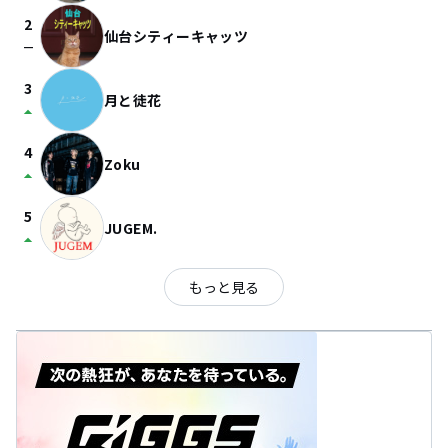
2
仙台シティーキャッツ
check_indeterminate_small
3
月と徒花
arrow_drop_up
4
Zoku
arrow_drop_up
5
JUGEM.
arrow_drop_up
もっと見る