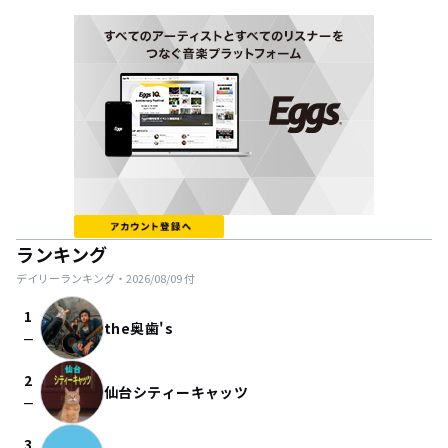
ランキング
デイリーランキング・
2026/08/09
付
1
the奥歯's
check_indeterminate_small
2
仙台シティーキャッツ
check_indeterminate_small
3