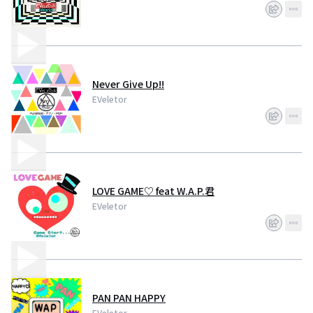
Never Give Up!!
EVeletor
LOVE GAME♡ feat W.A.P.君
EVeletor
PAN PAN HAPPY
EVeletor