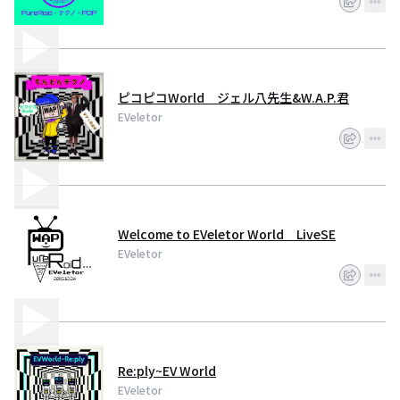
ピコピコWorld ジェル八先生&W.A.P.君
EVeletor
Welcome to EVeletor World LiveSE
EVeletor
Re:ply~EV World
EVeletor