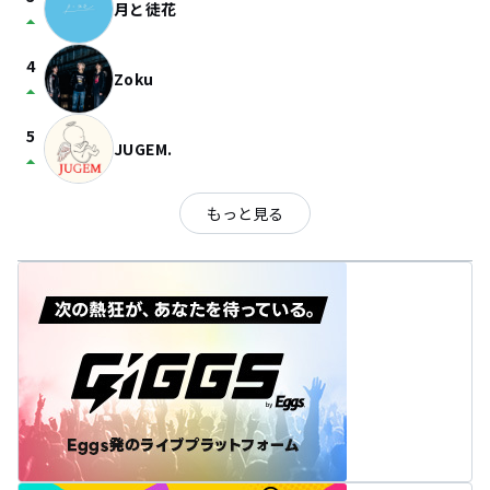
月と徒花
arrow_drop_up
4
Zoku
arrow_drop_up
5
JUGEM.
arrow_drop_up
もっと見る