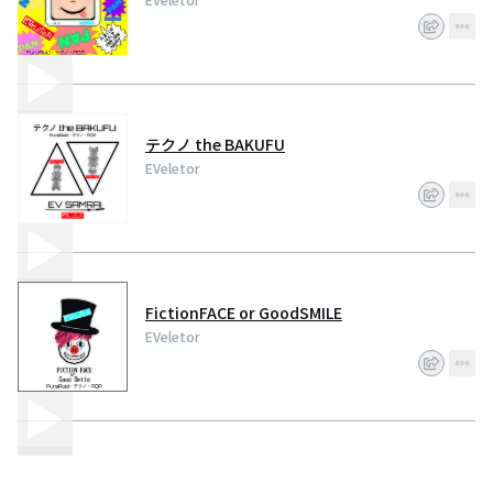
テクノ the BAKUFU
EVeletor
FictionFACE or GoodSMILE
EVeletor