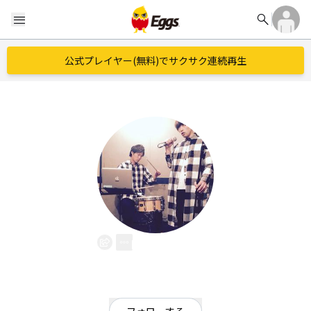
search
menu
公式プレイヤー(無料)でサクサク連続再生
EVeletor
EggsID：
EAST_Official
59
フォロワー