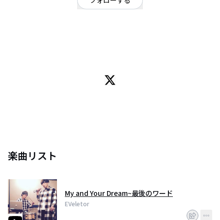
フォローする
宮城県
ダンス・エレクトロ
OFFICIAL WEBSITE
EVeletor 2014年12月24日に結成
ジャンル:PureRoid・テクノ・POP
曲調:ディズニー系テクノ
PureRoid W.A.P.君が作り上げるPureRoid・テクノ・POP
世界に発信するため、コンピューターCityの住人から
Vocal&Gt.PureRoidシューヘイ、Dr.KEICHANGの3人による
EVeletorが誕生した。
PureRoidシューヘイの手によってW.A.P.君が作り出すPureな言葉、ディズニ
楽曲リスト
ーのようなメロディーが曲となり、
EVeletorが全員を楽しませる電脳楽。
コンピューターCityを飛び出し、みんなに発信するため、地球を中心にLIVE活
My and Your Dream~最後のワード
動、
EVeletor