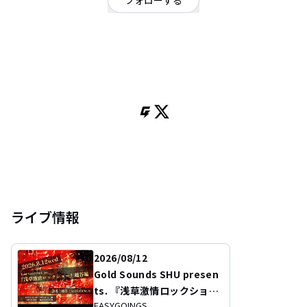
フォローする
東京都
ロック
/
ギターロック
OFFICIAL WEBSITE
東京出身、2003年都内にて結成。幾度かのメンバーチェンジを経て現在に至
る。
叙情的な日本語詩とメロディーライン、さらにジャンルに捉われないアレン
ジと、時にはツインボーカル、トリプルボーカルとなる多彩なコーラスワー
クを持つ。感情を揺さぶる熱いライブは圧巻。年間、数多くのツアーを敢行
し、全国に活躍の場を広げている。
2009年、アルバム先行シングル「KAZAGURUMA」を発売。ライブ会場限定
で販売し、iTunes、レコ直などでも先行配信。
同年、EGGTOP初の全国流通となるミニアルバム「BEYOND THE
MOUNTAIN」を発売。 TOWER RECORDSのウィークリーチャート6位に入
る。iTunesでも配信中。
ライブ情報
2013年、自主製作にて「Color up to oblivion」を発売。
2014年、2ndシングル「五月雨」を発売。
2026/08/12
同年、新たに渡部竜也(Dr)が加入。
Gold Sounds SHU presen
ts. 『浅草激情ロックショ
2016年5月に、2ndミニアルバム「amplifier」を発売
EASYGOINGS