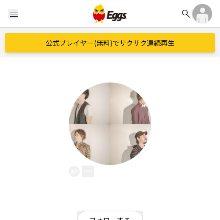
search
menu
公式プレイヤー(無料)でサクサク連続再生
EGGTOP
EggsID：
EGGTOP
94
フォロワー