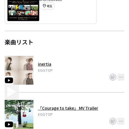
ー』越谷編
location_on
埼玉
楽曲リスト
inertia
EGGTOP
「Courage to take」 MV Trailer
EGGTOP