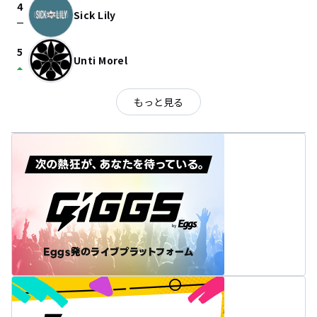
4
Sick Lily
check_indeterminate_small
5
Unti Morel
arrow_drop_up
もっと見る