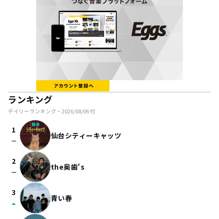
ランキング
デイリーランキング・
2026/08/06
付
1
仙台シティーキャッツ
check_indeterminate_small
2
the奥歯's
check_indeterminate_small
3
青い春
arrow_drop_up