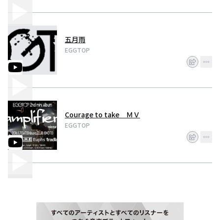
五月雨
EGGTOP
Courage to take ＭＶ
EGGTOP