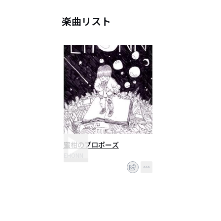
Twitter : @_EHONN_
楽曲リスト
蜜柑のプロポーズ
EHONN