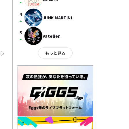
arrow_drop_up
4
JUNK MARTINI
arrow_drop_up
5
Vatelier.
arrow_drop_up
う

もっと見る