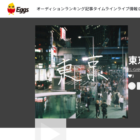
オーディション
ランキング
記事
タイムライン
ライブ情報
open_
東京
EL-GA
3