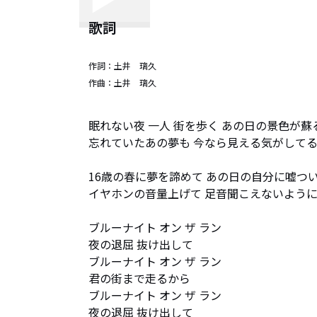
歌詞
作詞：
土井 璃久
作曲：
土井 璃久
眠れない夜 一人 街を歩く あの日の景色が蘇る
忘れていたあの夢も 今なら見える気がしてる
16歳の春に夢を諦めて あの日の自分に嘘つい
イヤホンの音量上げて 足音聞こえないように
ブルーナイト オン ザ ラン 

夜の退屈 抜け出して

ブルーナイト オン ザ ラン 

君の街まで走るから

ブルーナイト オン ザ ラン 

夜の退屈 抜け出して
