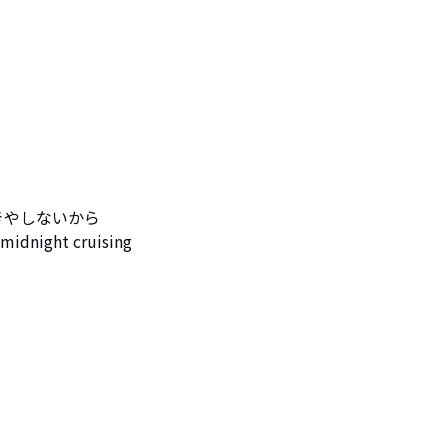
きやしないから

ght cruising