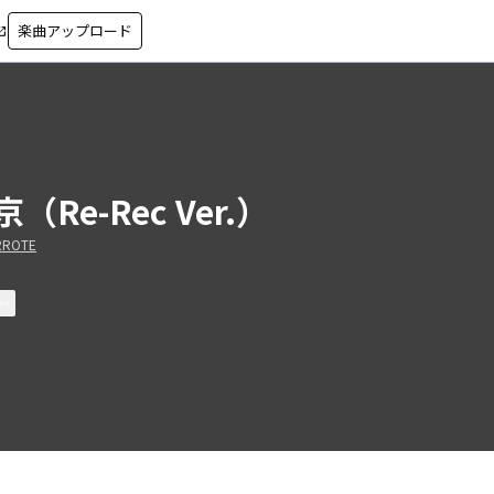
楽曲アップロード
in_new
（Re-Rec Ver.）
RROTE