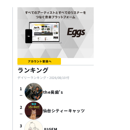
ランキング
デイリーランキング・
2026/08/10
付
1
the奥歯's
check_indeterminate_small
2
仙台シティーキャッツ
check_indeterminate_small
3
JUGEM.