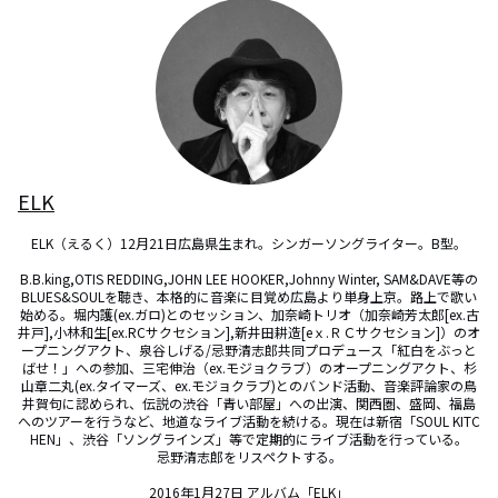
ELK
ELK（えるく）12月21日広島県生まれ。シンガーソングライター。B型。

B.B.king,OTIS REDDING,JOHN LEE HOOKER,Johnny Winter, SAM&DAVE等の
BLUES&SOULを聴き、本格的に音楽に目覚め広島より単身上京。路上で歌い
始める。堀内護(ex.ガロ)とのセッション、加奈崎トリオ（加奈崎芳太郎[ex.古
井戸],小林和生[ex.RCサクセション],新井田耕造[eｘ.ＲＣサクセション]）のオ
ープニングアクト、泉谷しげる/忌野清志郎共同プロデュース「紅白をぶっと
ばせ！」への参加、三宅伸治（ex.モジョクラブ）のオープニングアクト、杉
山章二丸(ex.タイマーズ、ex.モジョクラブ)とのバンド活動、音楽評論家の鳥
井賀句に認められ、伝説の渋谷「青い部屋」への出演、関西圏、盛岡、福島
へのツアーを行うなど、地道なライブ活動を続ける。現在は新宿「SOUL KITC
HEN」、渋谷「ソングラインズ」等で定期的にライブ活動を行っている。

忌野清志郎をリスペクトする。

2016年1月27日 アルバム「ELK」
