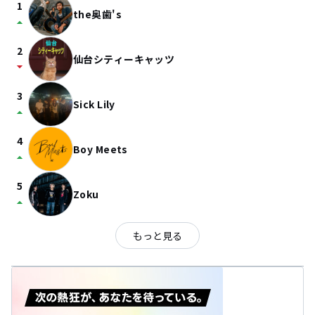
1
the奥歯's
arrow_drop_up
2
仙台シティーキャッツ
arrow_drop_down
3
Sick Lily
arrow_drop_up
4
Boy Meets
arrow_drop_up
5
Zoku
arrow_drop_up
もっと見る