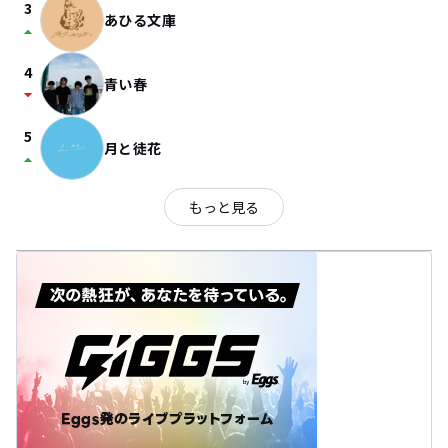
3
あひる文庫
arrow_drop_up
4
青い春
arrow_drop_down
5
月と徒花
arrow_drop_up
もっと見る