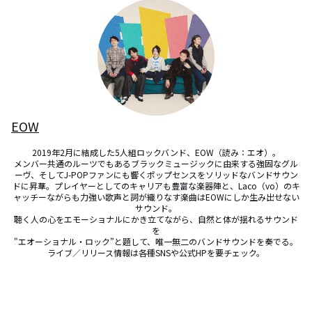
EOW
2019年2月に結成した5人組ロックバンド、EOW（読み：エオ）。

メンバー共通のルーツでもあるブラックミュージックに由来する強固なグル
ーヴ、そしてJ-POPファンにも響くポップセンスをソリッドなバンドサウン
ドに昇華。プレイヤーとしてのキャリアも豊富な楽器陣と、Laco（vo）のキ
ャッチーながらも力強い歌声と詞が織りなす楽曲はEOWにしか生み出せない
サウンド。

聴く人の心をエモーショナルにかき立てながら、自然と体が揺れるサウンド
を

"エオーショナル・ロック”と題して、唯一無二のバンドサウンドを奏でる。

ライブ／リリース情報は各種SNSや公式HPを要チェック。