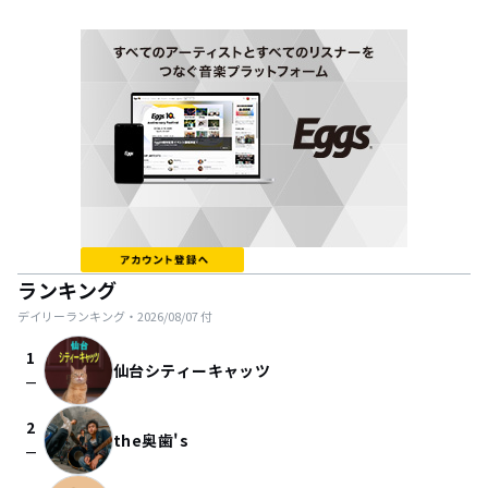
ランキング
デイリーランキング・
2026/08/07
付
1
仙台シティーキャッツ
check_indeterminate_small
2
the奥歯's
check_indeterminate_small