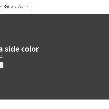
楽曲アップロード
in_new
a side color
子