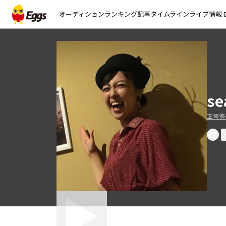
オーディション
ランキング
記事
タイムライン
ライブ情報
open_
se
正司侑