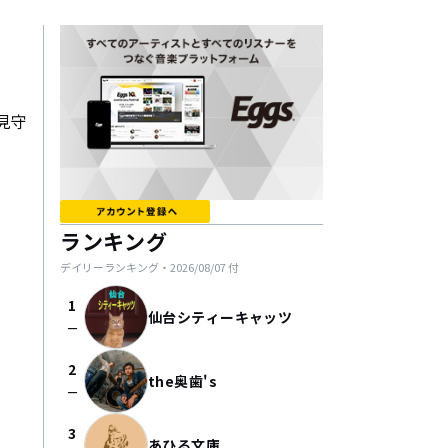
見守
ランキング
デイリーランキング・
2026/08/07
付
1
仙台シティーキャッツ
check_indeterminate_small
2
the奥歯's
check_indeterminate_small
3
あひる文庫