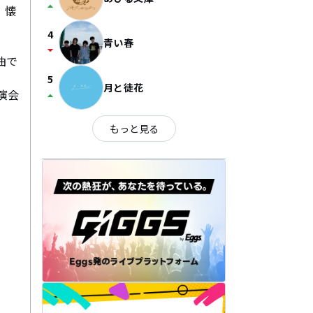
arrow_drop_up
。懐
4
青い春
arrow_drop_down
曲で
5
月と徒花
演会
arrow_drop_up
もっと見る