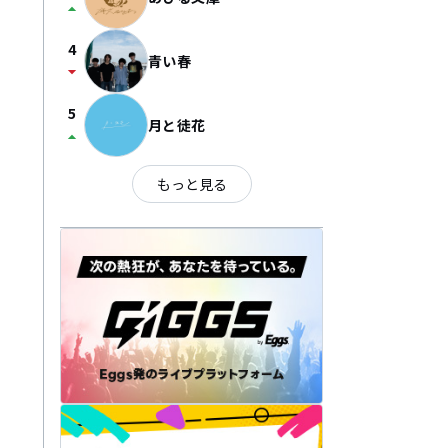
arrow_drop_up
4
青い春
arrow_drop_down
5
月と徒花
arrow_drop_up
もっと見る