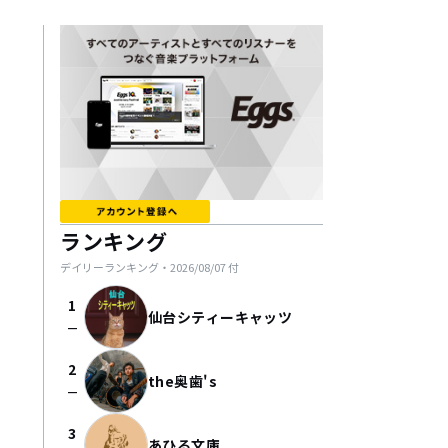
ランキング
デイリーランキング・
2026/08/07
付
1
仙台シティーキャッツ
check_indeterminate_small
2
the奥歯's
check_indeterminate_small
3
あひる文庫