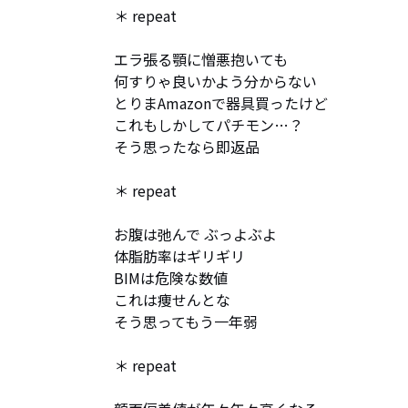
＊ repeat

エラ張る顎に憎悪抱いても

何すりゃ良いかよう分からない

とりまAmazonで器具買ったけど

これもしかしてパチモン…？

そう思ったなら即返品

＊ repeat

お腹は弛んで ぶっよぶよ

体脂肪率はギリギリ

BIMは危険な数値

これは痩せんとな

そう思ってもう一年弱

＊ repeat
