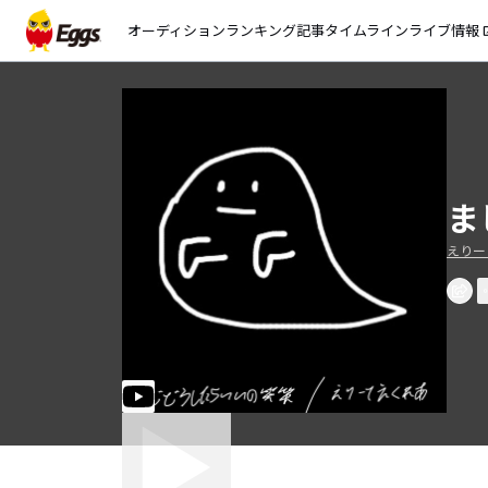
オーディション
ランキング
記事
タイムライン
ライブ情報
open_
ま
えりー