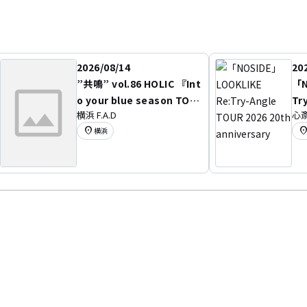
2026/08/14
20
”共鳴” vol.86 HOLIC 『Int
「N
o your blue season TOU
Tr
横浜 F.A.D
心斎
R』
h 
location_on
location
横浜