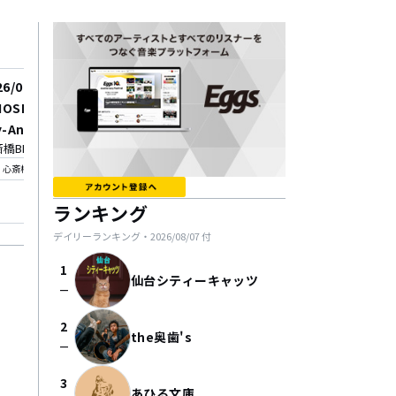
26/08/16
2026/08/27
OSIDE」LOOKLIKE Re:
ペルシカリア 5th EP
y-Angle TOUR 2026 20t
は言えない恋ばかり」
橋BRONZE
Spotify O-Crest
anniversary
ースツアー”あなたを忘
_on
location_on
心斎橋
渋谷
歌ばかりツアー2026”
ランキング
デイリーランキング・
2026/08/07
付
1
仙台シティーキャッツ
check_indeterminate_small
2
the奥歯's
check_indeterminate_small
3
あひる文庫