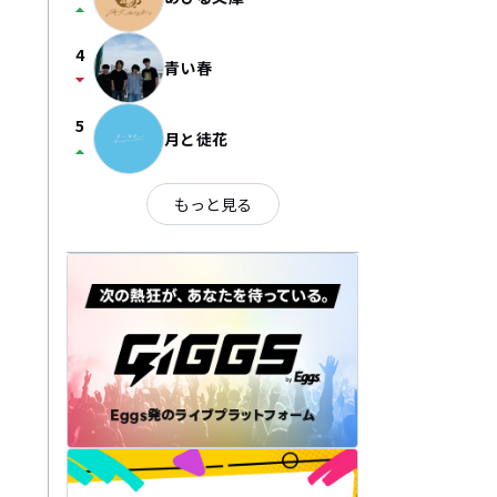
arrow_drop_up
4
青い春
arrow_drop_down
5
月と徒花
arrow_drop_up
もっと見る