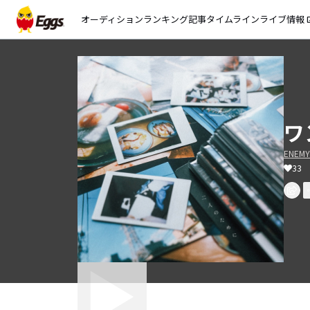
オーディション
ランキング
記事
タイムライン
ライブ情報
open_
ワ
ENEMY
33