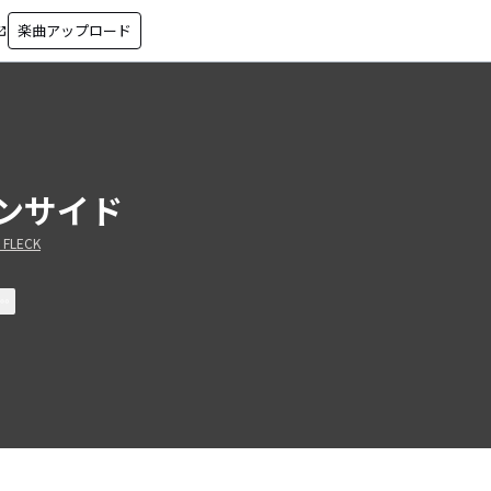
楽曲アップロード
in_new
ンサイド
 FLECK