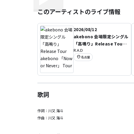
このアーティストのライブ情報
2026/08/12
akebono 会場限定シングル
「高鳴り」Release Tour a
R.A.D
kebono 「Now or Neve
location_on
名古屋
r」 Tour
歌詞
作詞：
川又 海斗
作曲：
川又 海斗