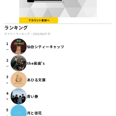
ランキング
デイリーランキング・
2026/08/07
付
1
仙台シティーキャッツ
check_indeterminate_small
2
the奥歯's
check_indeterminate_small
3
あひる文庫
arrow_drop_up
4
青い春
arrow_drop_down
5
月と徒花