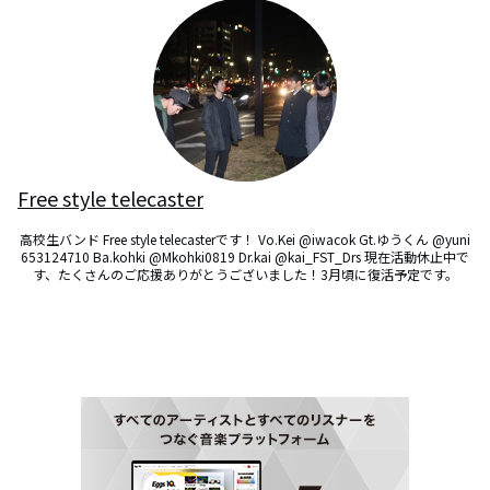
Free style telecaster
高校生バンド Free style telecasterです！ Vo.Kei @iwacok Gt.ゆうくん @yuni
653124710 Ba.kohki @Mkohki0819 Dr.kai @kai_FST_Drs 現在活動休止中で
す、たくさんのご応援ありがとうございました！3月頃に復活予定です。