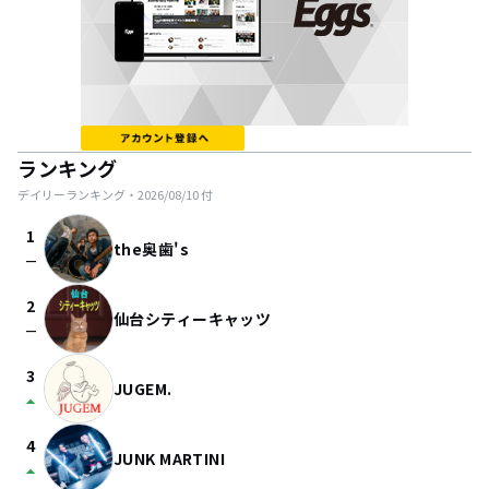
ランキング
デイリーランキング・
2026/08/10
付
1
the奥歯's
check_indeterminate_small
2
仙台シティーキャッツ
check_indeterminate_small
3
JUGEM.
arrow_drop_up
4
JUNK MARTINI
arrow_drop_up