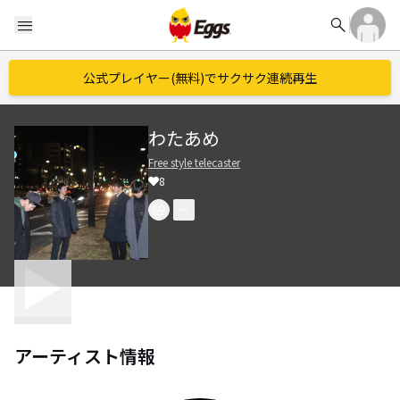
search
menu
公式プレイヤー(無料)でサクサク連続再生
わたあめ
Free style telecaster
8
アーティスト情報