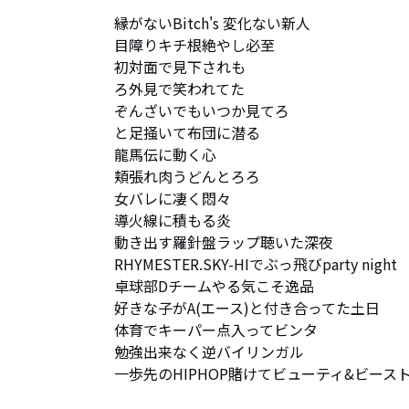
縁がないBitch's 変化ない新人

目障りキチ根絶やし必至

初対面で見下されも

ろ外見で笑われてた

ぞんざいでもいつか見てろ

と足掻いて布団に潜る

龍馬伝に動く心

頬張れ肉うどんとろろ

女バレに凄く悶々

導火線に積もる炎

動き出す羅針盤ラップ聴いた深夜

RHYMESTER.SKY-HIでぶっ飛びparty night

卓球部Dチームやる気こそ逸品

好きな子がA(エース)と付き合ってた土日

体育でキーパー点入ってビンタ

勉強出来なく逆バイリンガル

一歩先のHIPHOP賭けてビューティ&ビースト