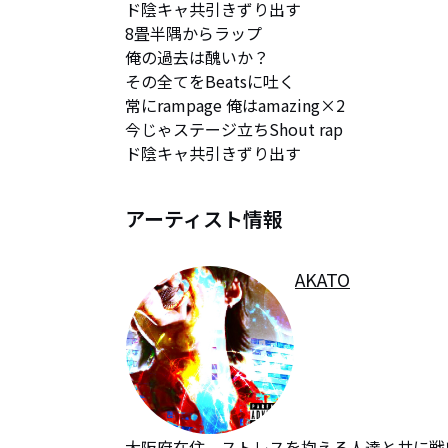
ド陰キャ共引きずり出す

8畳半隅からラップ

俺の過去は醜いか？

その全てをBeatsに吐く

常にrampage 俺はamazing×2

今じゃステージ立ちShout rap

ド陰キャ共引きずり出す
アーティスト情報
AKATO
大阪府在住、ストレスを抱える人達と共に戦