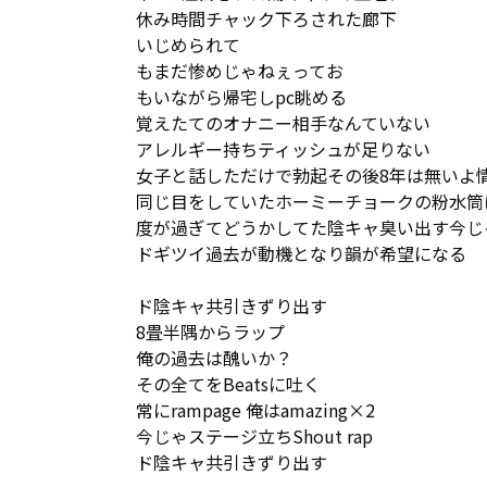
休み時間チャック下ろされた廊下

いじめられて

もまだ惨めじゃねぇってお

もいながら帰宅しpc眺める

覚えたてのオナニー相手なんていない

アレルギー持ちティッシュが足りない

女子と話しただけで勃起その後8年は無いよ情
同じ目をしていたホーミーチョークの粉水筒に
度が過ぎてどうかしてた陰キャ臭い出す今じゃ
ドギツイ過去が動機となり韻が希望になる

ド陰キャ共引きずり出す

8畳半隅からラップ

俺の過去は醜いか？

その全てをBeatsに吐く

常にrampage 俺はamazing×2

今じゃステージ立ちShout rap

ド陰キャ共引きずり出す
