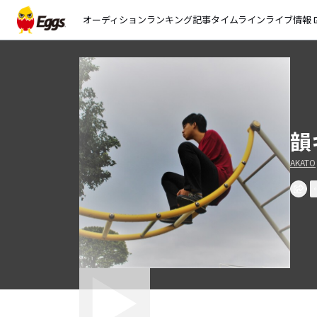
オーディション
ランキング
記事
タイムライン
ライブ情報
open_
韻キ
AKATO