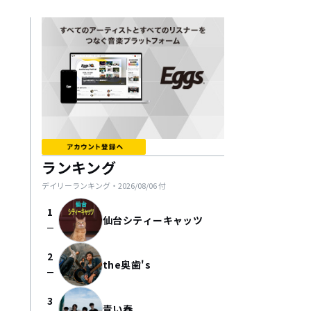
ランキング
デイリーランキング・
2026/08/06
付
1
仙台シティーキャッツ
check_indeterminate_small
2
the奥歯's
check_indeterminate_small
3
青い春