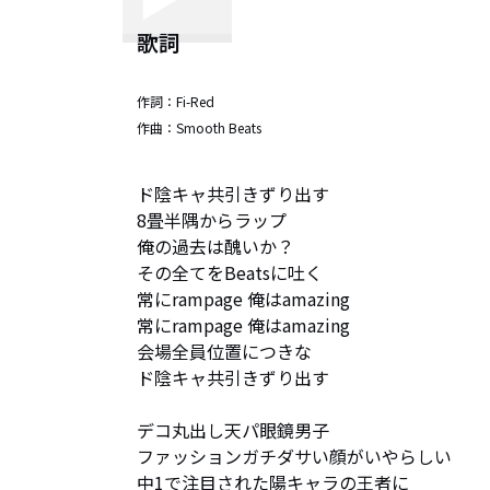
歌詞
作詞：
Fi-Red
作曲：
Smooth Beats
ド陰キャ共引きずり出す

8畳半隅からラップ

俺の過去は醜いか？

その全てをBeatsに吐く

常にrampage 俺はamazing

常にrampage 俺はamazing

会場全員位置につきな

ド陰キャ共引きずり出す

デコ丸出し天パ眼鏡男子

ファッションガチダサい顔がいやらしい　

中1で注目された陽キャラの王者に
