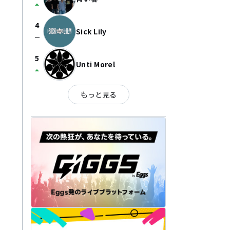
arrow_drop_up
4
Sick Lily
check_indeterminate_small
5
Unti Morel
arrow_drop_up
もっと見る