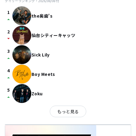
デイリーランキング・
2026/08/08
付
1
the奥歯's
arrow_drop_up
2
仙台シティーキャッツ
arrow_drop_down
3
Sick Lily
arrow_drop_up
4
Boy Meets
arrow_drop_up
5
Zoku
arrow_drop_up
もっと見る