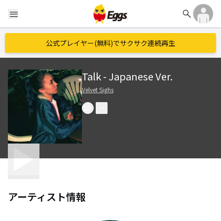
search
menu
公式プレイヤー(無料)でサクサク連続再生
Talk - Japanese Ver.
Velvet Sighs
アーティスト情報