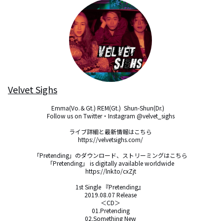
Velvet Sighs
Emma(Vo.＆Gt.) REM(Gt.)  Shun-Shun(Dr.)　

Follow us on Twitter・Instagram @velvet_sighs

ライブ詳細と最新情報はこちら

https://velvetsighs.com/

「Pretending」のダウンロード、ストリーミングはこちら

「Pretending」 is digitally available worldwide

https://lnk.to/cxZjt

1st Single 『Pretending』 

2019.08.07 Release

＜CD＞

01.Pretending

02.Something New
