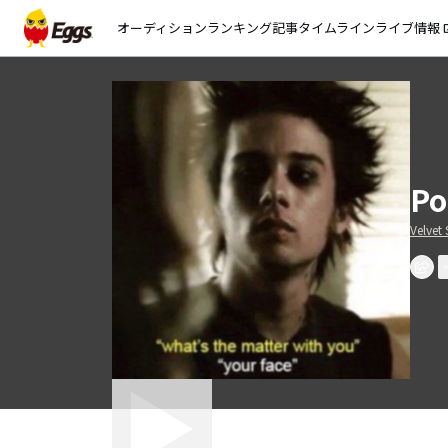
オーディション
ランキング
記事
タイムライン
ライブ情報
open_
Po
Velvet 