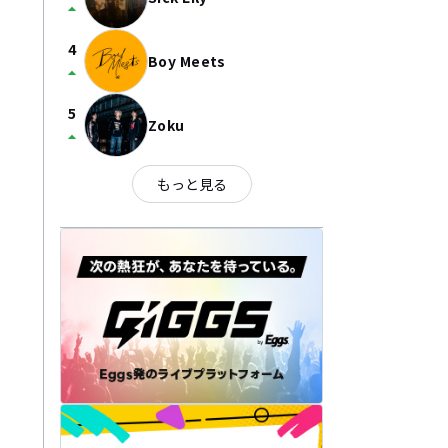
arrow_drop_up
4
Boy Meets
arrow_drop_up
5
Zoku
arrow_drop_up
もっと見る