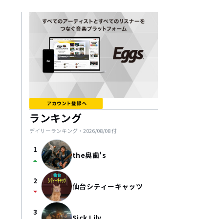
ランキング
デイリーランキング・
2026/08/08
付
1
the奥歯's
arrow_drop_up
2
仙台シティーキャッツ
arrow_drop_down
3
Sick Lily