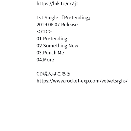
https://lnk.to/cxZjt

1st Single 『Pretending』 

2019.08.07 Release

＜CD＞

01.Pretending

02.Something New

03.Punch Me

04.More

CD購入はこちら

https://www.rocket-exp.com/velvetsighs/