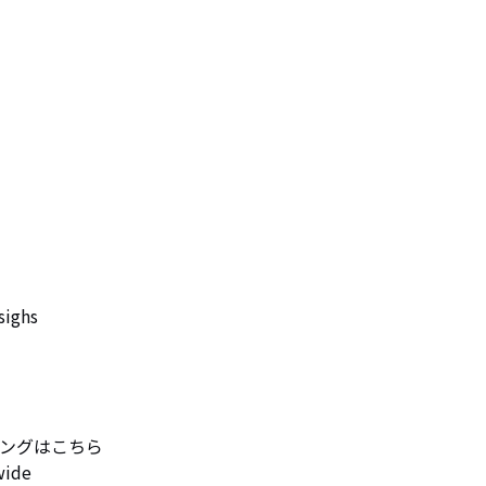


ighs

ミングはこちら

ide
