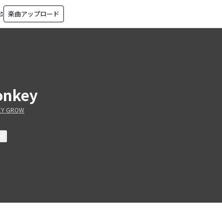
楽曲アップロード
in_new
nkey
EY GROW