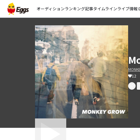
オーディション
ランキング
記事
タイムライン
ライブ情報
open_
Mo
MONK
12