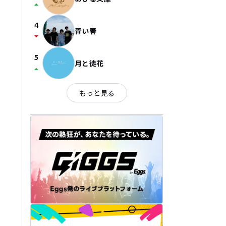
arrow_drop_up
4
青い春
arrow_drop_down
5
月と徒花
arrow_drop_up
もっと見る