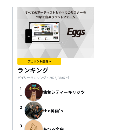
ランキング
デイリーランキング・
2026/08/07
付
1
仙台シティーキャッツ
check_indeterminate_small
2
the奥歯's
check_indeterminate_small
3
あひる文庫