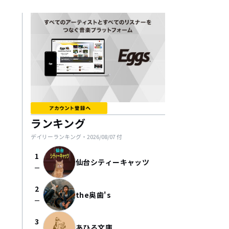
ランキング
デイリーランキング・
2026/08/07
付
1
仙台シティーキャッツ
check_indeterminate_small
2
the奥歯's
check_indeterminate_small
3
あひる文庫