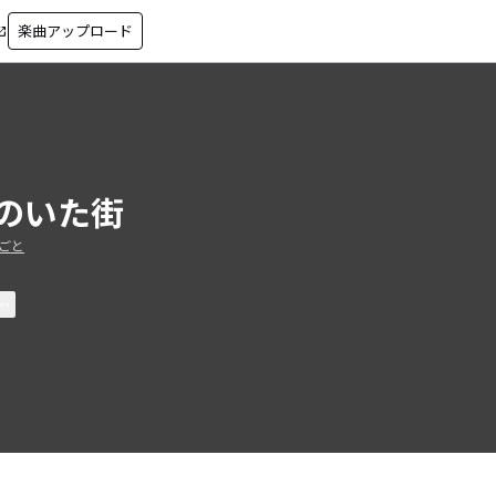
楽曲アップロード
in_new
のいた街
ごと