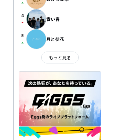
arrow_drop_up
4
青い春
arrow_drop_down
5
月と徒花
arrow_drop_up
もっと見る