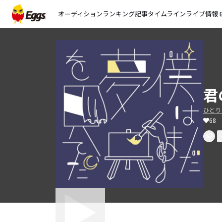
オーディション
ランキング
記事
タイムライン
ライブ情報
open_
君
ひとり
68