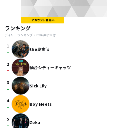
ランキング
デイリーランキング・
2026/08/08
付
1
the奥歯's
arrow_drop_up
2
仙台シティーキャッツ
arrow_drop_down
3
Sick Lily
arrow_drop_up
4
Boy Meets
arrow_drop_up
5
Zoku
arrow_drop_up