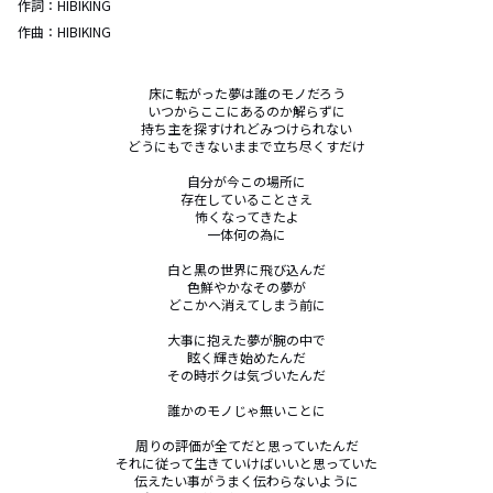
作詞：
HIBIKING
作曲：
HIBIKING
床に転がった夢は誰のモノだろう

いつからここにあるのか解らずに

持ち主を探すけれどみつけられない

どうにもできないままで立ち尽くすだけ

自分が今この場所に

存在していることさえ

怖くなってきたよ

一体何の為に

白と黒の世界に飛び込んだ

色鮮やかなその夢が

どこかへ消えてしまう前に

大事に抱えた夢が腕の中で

眩く輝き始めたんだ

その時ボクは気づいたんだ

誰かのモノじゃ無いことに

周りの評価が全てだと思っていたんだ

それに従って生きていけばいいと思っていた

伝えたい事がうまく伝わらないように
