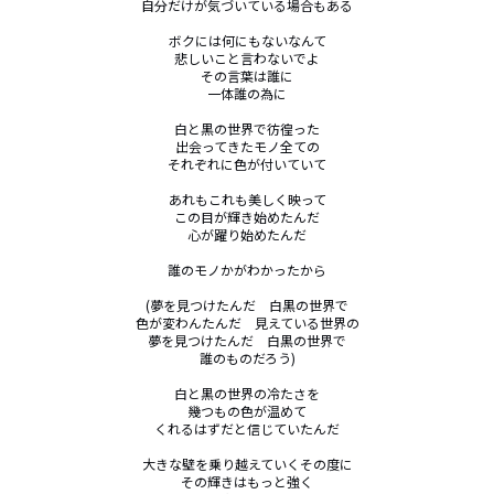
自分だけが気づいている場合もある

ボクには何にもないなんて

悲しいこと言わないでよ

その言葉は誰に

一体誰の為に

白と黒の世界で彷徨った

出会ってきたモノ全ての

それぞれに色が付いていて

あれもこれも美しく映って

この目が輝き始めたんだ

心が躍り始めたんだ

誰のモノかがわかったから

(夢を見つけたんだ　白黒の世界で

色が変わんたんだ　見えている世界の

夢を見つけたんだ　白黒の世界で

誰のものだろう)

白と黒の世界の冷たさを

幾つもの色が温めて

くれるはずだと信じていたんだ

大きな壁を乗り越えていくその度に

その輝きはもっと強く
