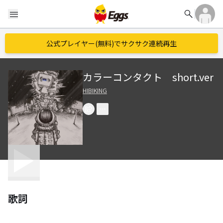
search
menu
公式プレイヤー(無料)でサクサク連続再生
カラーコンタクト short.ver
HIBIKING
歌詞