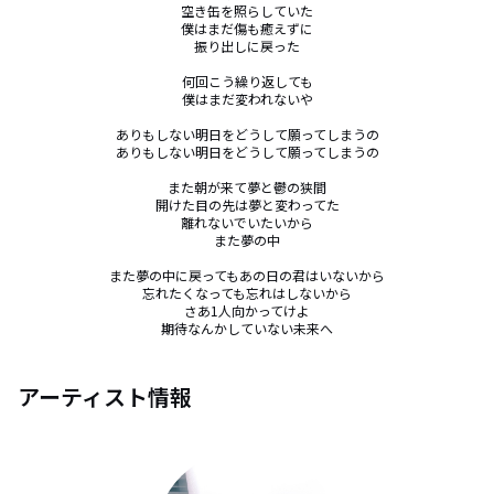
空き缶を照らしていた

僕はまだ傷も癒えずに

振り出しに戻った

何回こう繰り返しても

僕はまだ変われないや

ありもしない明日をどうして願ってしまうの

ありもしない明日をどうして願ってしまうの

また朝が来て夢と鬱の狭間

開けた目の先は夢と変わってた

離れないでいたいから

また夢の中

また夢の中に戻ってもあの日の君はいないから

忘れたくなっても忘れはしないから

さあ1人向かってけよ

期待なんかしていない未来へ
アーティスト情報