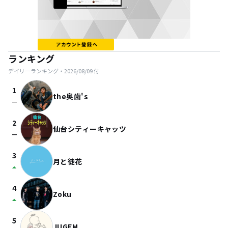
ランキング
デイリーランキング・
2026/08/09
付
1
the奥歯's
check_indeterminate_small
2
仙台シティーキャッツ
check_indeterminate_small
3
月と徒花
arrow_drop_up
4
Zoku
arrow_drop_up
5
JUGEM.