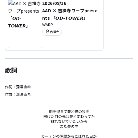
2026/08/16
AAD × 吉祥寺ワープprese
nts 「𝙊𝘿-𝙏𝙊𝙒𝙀𝙍」
WARP
location_on
吉祥寺
歌詞
作詞：
深澤直希
作曲：
深澤直希
朝を迎えて夢と鬱の狭間

開けた目の先は夢と変わってた

離れないでいたいから

また夢の中

カーテンの隙間からこぼれた日が
