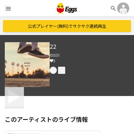
search
menu
公式プレイヤー(無料)でサクサク連続再生
22
evony
5
このアーティストのライブ情報