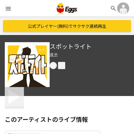
search
menu
公式プレイヤー(無料)でサクサク連続再生
スポットライト
畑 歩
このアーティストのライブ情報