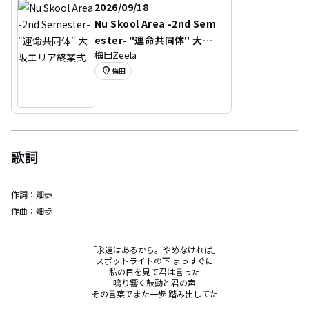
2026/09/18
Nu Skool Area -2nd Sem
ester- "運命共同体" 大阪
梅田Zeela
エリア終業式
location_on
梅田
歌詞
作詞：
畑歩
作曲：
畑歩
「永遠はあるから。やめなければ」

スポットライトの下 まっすぐに

私の目を見て君は言った

鳴り響く鼓動と君の声

その言葉でまた一歩 踏み出してた
