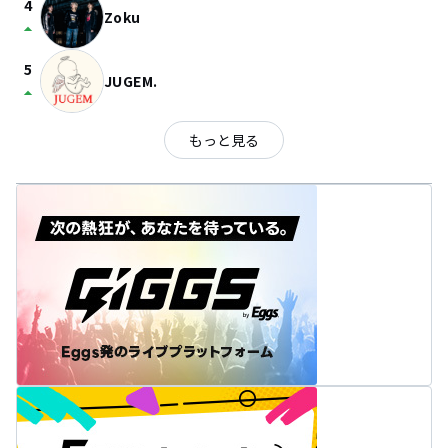
4
Zoku
arrow_drop_up
5
JUGEM.
arrow_drop_up
もっと見る