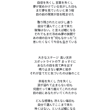
自信を失くし 言葉を失くし

夢が覚めかけている気がした日も

まだ夢を見ていたいと思う程

目の前の現実が目を眩ませた

取り残されたとは少し違う

自分で選んでここまで来た

後悔はない。と言えば嘘になる

それでもまだ冷めぬ夢の狭間で

あの頃の日々を"何もなかった"と

思いたくなくて今日も生きている

大きなステージ  高い天井

スポットライトの下 まっすぐに

あなたの目を見て声を出す

鳴り止まない歓声と拍手

それが全てだと気づいたのは後のこと

余裕を失くし 力を失くし

涙が溢れて止まらない日も

何度だって乗り越えてこれたのは

目の前にあなたがいてくれたから

どんな感情も 冴えない毎日も

自分で選んでここまで来た

怖くはない。といえば嘘になる
