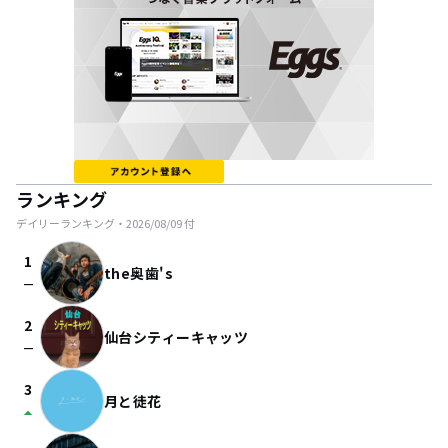
ランキング
デイリーランキング・
2026/08/09
付
1
the奥歯's
check_indeterminate_small
2
仙台シティーキャッツ
check_indeterminate_small
3
月と徒花
arrow_drop_up