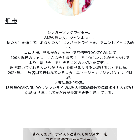
畑 歩
シンガーソングライター。 

大阪の熱い女。ジャンル:人生。

私の人生を通して、あなたの人生にスポットライトを。をコンセプトに活動
中。

コロナ禍、制限がかかった中で阿倍野ROCKTOWNにて

100人規模のフェス「こんな今も最高！」を主催したことがきっかけで

より一層「今」を生きることの大切さを実感し、

歌を聴いてくれる人たちが「今」を愛せるよう歌い続けることを決意。

2024年、世界各国で行われている大会「エマージェンザジャパン」に初挑
戦。

大阪決勝3位受賞。

15周年OSAKA RUIDOワンマンライブは過去最高動員数で満員御礼！大成功！

活動歴16年にしてまだまだ最高を更新し続けている。