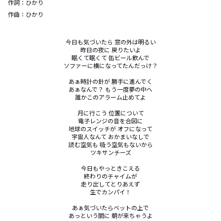
作詞：
ひかり
作曲：
ひかり
今日も気づいたら 窓の外は明るい

昨日の夜に 戻りたいよ

眠くて眠くて 缶ビール飲んで

ソファーに横になってたんだっけ？

あぁ時計の針が 勝手に進んでく

あぁなんで？ もう一度夢の中へ

誰かこのアラーム止めてよ

月に行こう 位置について

電子レンジの音を合図に

地球のスイッチが オフになって

宇宙人なんて おかまいなしで

読む空気も 吸う空気もないから

ツキサンチーズ

今日もやっときこえる

終わりのチャイムが

走り出してとりあえず

生でカンパイ！

あぁ気づいたらベットの上で

あっという間に 朝が来ちゃうよ
