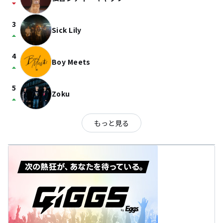
arrow_drop_down
3
Sick Lily
arrow_drop_up
4
Boy Meets
arrow_drop_up
5
Zoku
arrow_drop_up
もっと見る