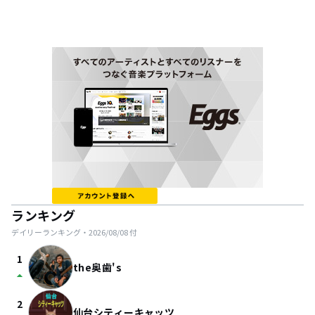
ランキング
デイリーランキング・
2026/08/08
付
1
the奥歯's
arrow_drop_up
2
仙台シティーキャッツ