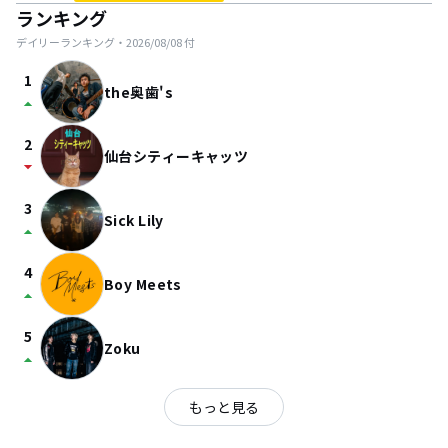
ランキング
デイリーランキング・
2026/08/08
付
1
the奥歯's
arrow_drop_up
2
仙台シティーキャッツ
arrow_drop_down
3
Sick Lily
arrow_drop_up
4
Boy Meets
arrow_drop_up
5
Zoku
arrow_drop_up
もっと見る