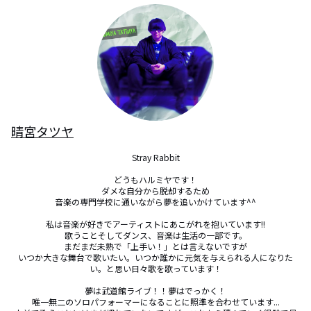
晴宮タツヤ
Stray Rabbit

どうもハルミヤです！

ダメな自分から脱却するため

音楽の専門学校に通いながら夢を追いかけています^^

私は音楽が好きでアーティストにあこがれを抱いています!!

歌うことそしてダンス、音楽は生活の一部です。

まだまだ未熟で「上手い！」とは言えないですが

いつか大きな舞台で歌いたい。いつか誰かに元気を与えられる人になりた
い。と思い日々歌を歌っています！

夢は武道館ライブ！！夢はでっかく！

唯一無二のソロパフォーマーになることに照準を合わせています...
