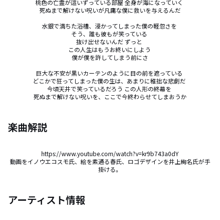
桃色の亡霊が這いずっている部屋 全身が海になっていく 

死ぬまで解けない呪いが凡庸な僕に救いを与えるんだ

水銀で満ちた浴槽、浸かってしまった僕の軽忽さを 

そう、誰も彼もが笑っている 

抜け出せないんだ ずっと 

この人生はもうお終いにしよう 

僕が僕を許してしまう前にさ

巨大な不安が黒いカーテンのように目の前を遮っている 

どこかで狂ってしまった僕の生は、あまりに稚拙な悲劇だ 

今頃天井で笑っているだろう この人形の終幕を 

死ぬまで解けない呪いを、ここで今終わらせてしまおうか
楽曲解説
https://www.youtube.com/watch?v=kr9b743a0dY

動画をイノウエコスモ氏、絵を素通る春氏、ロゴデザインを井上絢名氏が手
掛ける。
アーティスト情報