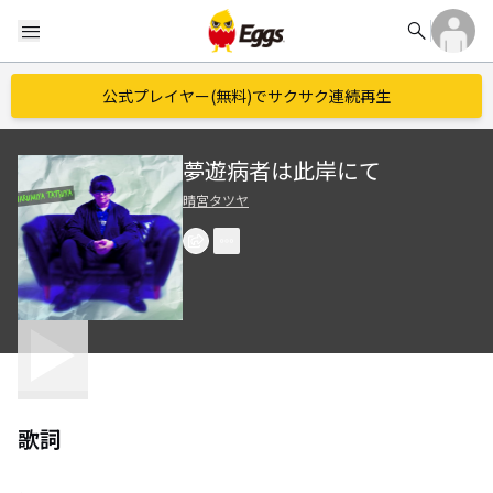
search
menu
公式プレイヤー(無料)でサクサク連続再生
夢遊病者は此岸にて
晴宮タツヤ
歌詞