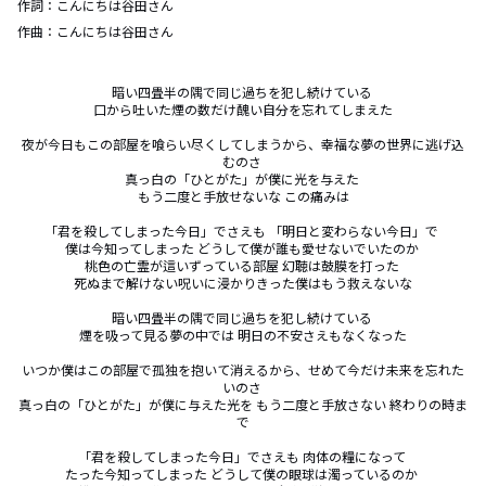
作詞：
こんにちは谷田さん
作曲：
こんにちは谷田さん
暗い四畳半の隅で同じ過ちを犯し続けている 

口から吐いた煙の数だけ醜い自分を忘れてしまえた

夜が今日もこの部屋を喰らい尽くしてしまうから、幸福な夢の世界に逃げ込
むのさ 

真っ白の「ひとがた」が僕に光を与えた 

もう二度と手放せないな この痛みは

「君を殺してしまった今日」でさえも 「明日と変わらない今日」で 

僕は今知ってしまった どうして僕が誰も愛せないでいたのか 

桃色の亡霊が這いずっている部屋 幻聴は鼓膜を打った 

死ぬまで解けない呪いに浸かりきった僕はもう救えないな

暗い四畳半の隅で同じ過ちを犯し続けている 

煙を吸って見る夢の中では 明日の不安さえもなくなった

いつか僕はこの部屋で孤独を抱いて消えるから、せめて今だけ未来を忘れた
いのさ 

真っ白の「ひとがた」が僕に与えた光を もう二度と手放さない 終わりの時ま
で

「君を殺してしまった今日」でさえも 肉体の糧になって 

たった今知ってしまった どうして僕の眼球は濁っているのか 
