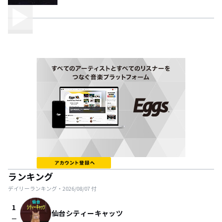
ランキング
デイリーランキング・
2026/08/07
付
1
仙台シティーキャッツ
check_indeterminate_small