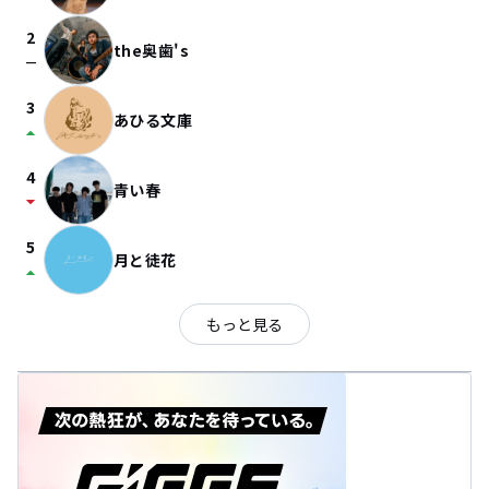
2
the奥歯's
check_indeterminate_small
3
あひる文庫
arrow_drop_up
4
青い春
arrow_drop_down
5
月と徒花
arrow_drop_up
もっと見る