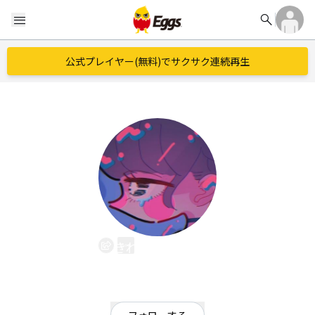
search
menu
公式プレイヤー(無料)でサクサク連続再生
きれざわはしこ
EggsID：
Hashiko_CAS
14
フォロワー