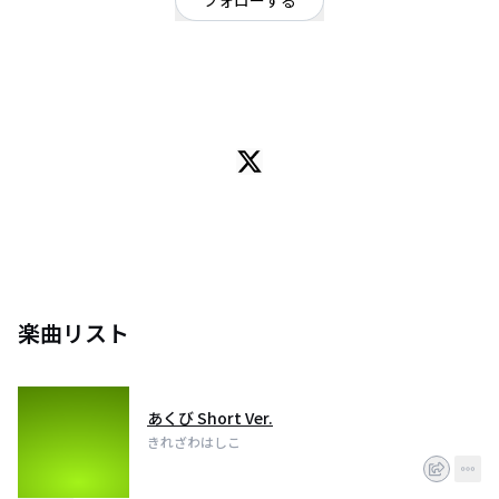
フォローする
北海道
シンガーソングライター
/
ポップ
OFFICIAL WEBSITE
ギターで弾き語りをします おにぎりがすき 17さい
楽曲リスト
あくび Short Ver.
きれざわはしこ