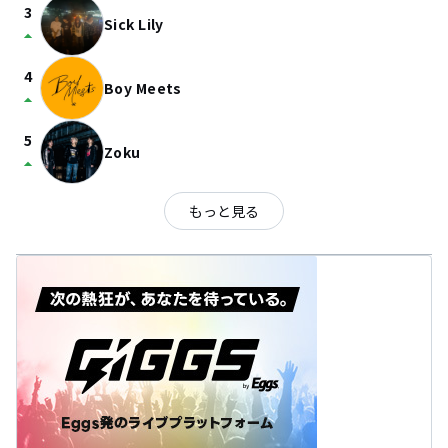
3
Sick Lily
arrow_drop_up
4
Boy Meets
arrow_drop_up
5
Zoku
arrow_drop_up
もっと見る