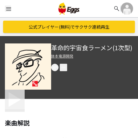
search
menu
公式プレイヤー(無料)でサクサク連続再生
革命的宇宙食ラーメン(1次型)
鉢本電源開発
楽曲解説