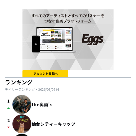
ランキング
デイリーランキング・
2026/08/08
付
1
the奥歯's
arrow_drop_up
2
仙台シティーキャッツ
arrow_drop_down