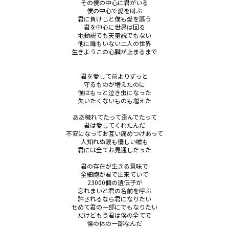
その僕の中心に君がいる

僕の中心で愛を叫ぶ

君に負けじと僕も愛を謳う

君を中心に世界は回る

地動説でも天童説でもない

他に誰もいない二人の世界

生きようこの心臓が止まるまで

君を愛して前よりずっと

守るものが増えたのに

僕はもっと泣き虫になった

失いたくないものも増えた

ああ穢れてたって歪んでたって

君は愛してくれたんだ

不安になってお互い痛めつけあって

人知れぬ涙も優しい嘘も

君には全てお見通しだった

君の存在が生きる意味で

全細胞が君で出来ていて

23000個の遺伝子が

忘れまいと君の名前を呼ぶ

許されるなら君になりたい

せめて君の一部にでもなりたい

だけどもう君は僕の全てで

僕の体の一部なんだ
