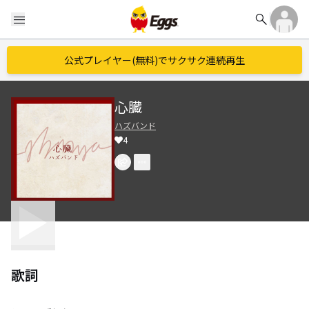
search
menu
公式プレイヤー(無料)でサクサク連続再生
心臓
ハズバンド
4
歌詞