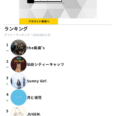
ランキング
デイリーランキング・
2026/08/11
付
1
the奥歯's
check_indeterminate_small
2
仙台シティーキャッツ
check_indeterminate_small
3
Sunny Girl
arrow_drop_up
4
月と徒花
arrow_drop_up
5
JUGEM.