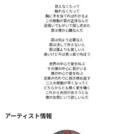
見えなくたって

触れなくたって

胸に手を当てればわかるよ

この鼓動が君の正体なんだ

足掻いてもがいて探し求めた

君は僕の心臓なんだ

君は何より必要な人

君は決して失えない人

君は誰よりも愛しい人

臭いけど今は真っ直ぐ叫ぼう

世界の中心で愛を叫ぶ

その僕の中心に君がいる

僕の中心で愛を叫ぶ

言葉の代わりに抱き締め返す

二人の鼓動が早くなってく

どちらからとも無く愛を囁く

これから先何があろうとも

僕の左側にいて欲しいんだ
アーティスト情報