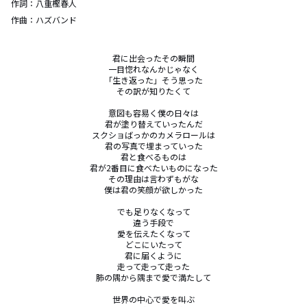
作詞：
八重樫春人
作曲：
ハズバンド
君に出会ったその瞬間

一目惚れなんかじゃなく

「生き返った」そう思った

その訳が知りたくて

意図も容易く僕の日々は

君が塗り替えていったんだ

スクショばっかのカメラロールは

君の写真で埋まっていった

君と食べるものは

君が2番目に食べたいものになった

その理由は言わずもがな

僕は君の笑顔が欲しかった

でも足りなくなって

違う手段で

愛を伝えたくなって

どこにいたって

君に届くように

走って走って走った

肺の隅から隅まで愛で満たして

世界の中心で愛を叫ぶ
