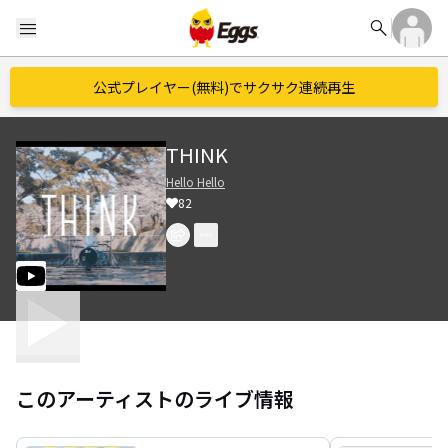
search
menu
公式プレイヤー(無料)でサクサク連続再生
THINK
Hello Hello
82
このアーティストのライブ情報