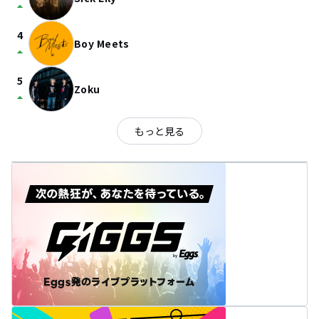
arrow_drop_up
4
Boy Meets
arrow_drop_up
5
Zoku
arrow_drop_up
もっと見る