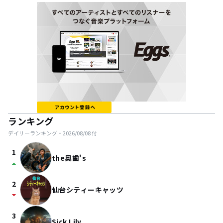
ランキング
デイリーランキング・
2026/08/08
付
1
the奥歯's
arrow_drop_up
2
仙台シティーキャッツ
arrow_drop_down
3
Sick Lily