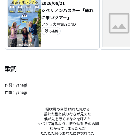
2026/08/21
シベリアンハスキー「痺れ
に来いツアー」
アメリカ村BEYOND
location_on
心斎橋
歌詞
作詞：
yanagi
作曲：
yanagi
桜吹雪の合間 晴れた先から

揺れた髪と成り行きが見えた

僕が先を行くあなたを呼ぶと

おどけて踊るように振り返る その合間

わかってしまったんだ

ただただ笑うあなたに見惚れてた
