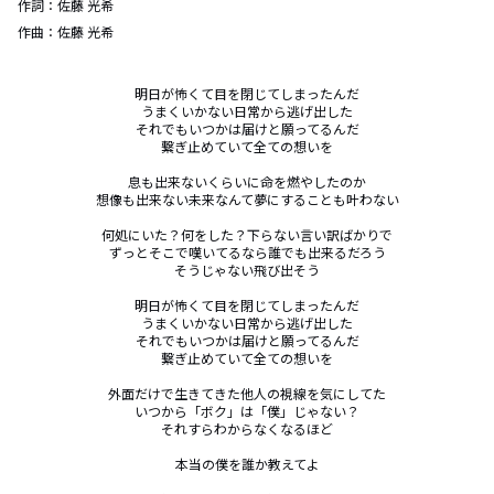
作詞：
佐藤 光希
作曲：
佐藤 光希
明日が怖くて目を閉じてしまったんだ

うまくいかない日常から逃げ出した

それでもいつかは届けと願ってるんだ

繋ぎ止めていて全ての想いを

息も出来ないくらいに命を燃やしたのか

想像も出来ない未来なんて夢にすることも叶わない

何処にいた？何をした？下らない言い訳ばかりで

ずっとそこで嘆いてるなら誰でも出来るだろう

そうじゃない飛び出そう

明日が怖くて目を閉じてしまったんだ

うまくいかない日常から逃げ出した

それでもいつかは届けと願ってるんだ

繋ぎ止めていて全ての想いを

外面だけで生きてきた他人の視線を気にしてた

いつから「ボク」は「僕」じゃない？

それすらわからなくなるほど

本当の僕を誰か教えてよ
