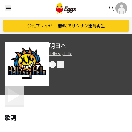
search
menu
公式プレイヤー(無料)でサクサク連続再生
明日へ
Hello say Hello
歌詞