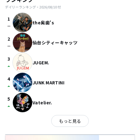
デイリーランキング・
2026/08/10
付
1
the奥歯's
check_indeterminate_small
2
仙台シティーキャッツ
check_indeterminate_small
3
JUGEM.
arrow_drop_up
4
JUNK MARTINI
arrow_drop_up
5
Vatelier.
arrow_drop_up
もっと見る