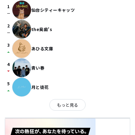
1
仙台シティーキャッツ
check_indeterminate_small
2
the奥歯's
check_indeterminate_small
3
あひる文庫
arrow_drop_up
4
青い春
arrow_drop_down
5
月と徒花
arrow_drop_up
もっと見る