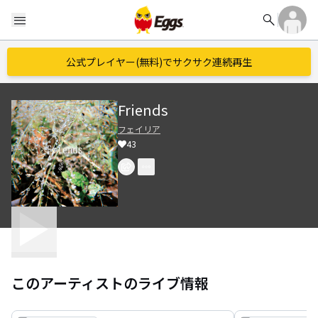
search
menu
公式プレイヤー(無料)でサクサク連続再生
Friends
フェイリア
43
このアーティストのライブ情報