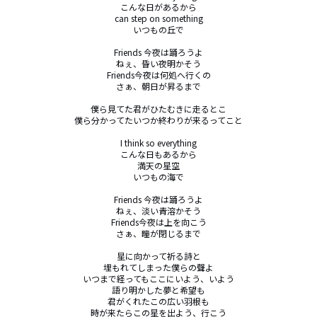
こんな日があるから

can step on something

いつもの丘で

Friends 今夜は踊ろうよ

ねぇ、昏い夜明かそう

Friends今夜は何処へ行くの

さぁ、朝日が昇るまで

僕ら見てた君がひたむきに走るとこ

僕ら分かってたいつか終わりが来るってこと

I think so everything

こんな日もあるから

満天の星空

いつもの海で

Friends 今夜は踊ろうよ

ねぇ、淡い青溶かそう

Friends今夜は上を向こう

さぁ、瞳が閉じるまで

星に向かって祈る詩と

埋もれてしまった僕らの聲よ

いつまで経ってもここにいよう、いよう

語り明かした夢と希望も

君がくれたこの広い羽根も

時が来たらこの星を出よう、行こう