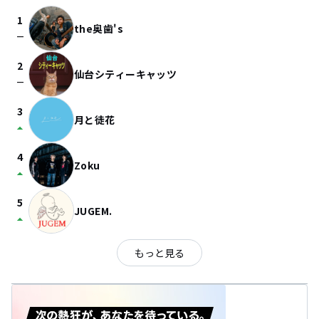
1
the奥歯's
check_indeterminate_small
2
仙台シティーキャッツ
check_indeterminate_small
3
月と徒花
arrow_drop_up
4
Zoku
arrow_drop_up
5
JUGEM.
arrow_drop_up
もっと見る