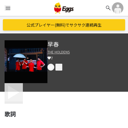
search
menu
公式プレイヤー(無料)でサクサク連続再生
早春
THE HOLDENS
7
歌詞