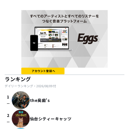
ランキング
デイリーランキング・
2026/08/09
付
1
the奥歯's
check_indeterminate_small
2
仙台シティーキャッツ
check_indeterminate_small