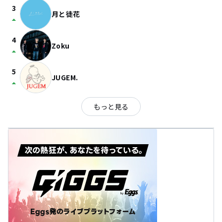
3
月と徒花
arrow_drop_up
4
Zoku
arrow_drop_up
5
JUGEM.
arrow_drop_up
もっと見る