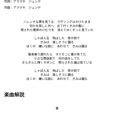
作詞：
アラマキ ジュンヤ
作曲：
アラマキ ジュンヤ
ハレンチな夢を見てる　ラヴソングはかけたまま

何かを探しに外へ　出て行くきみの髪に

残された煙草のけむりを　消えてゆくずっと見ていた

しゃぼん玉　飛ばした　夜の街で

きみは　楽しそうに踊る

ぼくの　嫌いな歌に　あわせて　きみは踊る

電車乗り遅れたら　すぐそこに春が来てた

小さな商店街で　何の話をしてた

きらきらと輝くネオンに　照らされた猫は見ている

しゃぼん玉　飛ばした　夜の街で

きみは　楽しそうに踊る

ぼくの　嫌いな歌に　あわせて　きみは踊る
楽曲解説
春