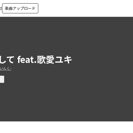
楽曲アップロード
in_new
して feat.歌愛ユキ
椿いんく-