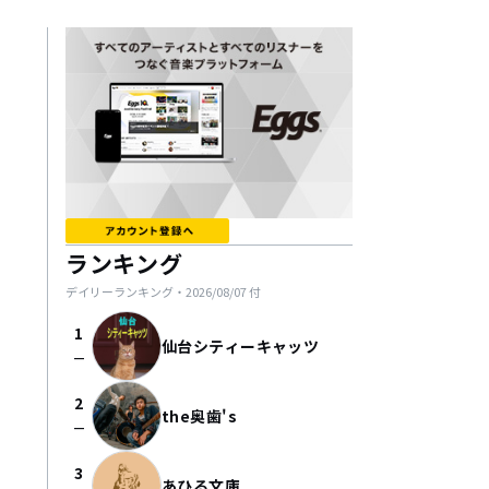
ランキング
デイリーランキング・
2026/08/07
付
1
仙台シティーキャッツ
check_indeterminate_small
2
the奥歯's
check_indeterminate_small
3
あひる文庫