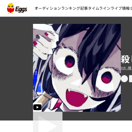
オーディション
ランキング
記事
タイムライン
ライブ情報
open_
殺
InK -