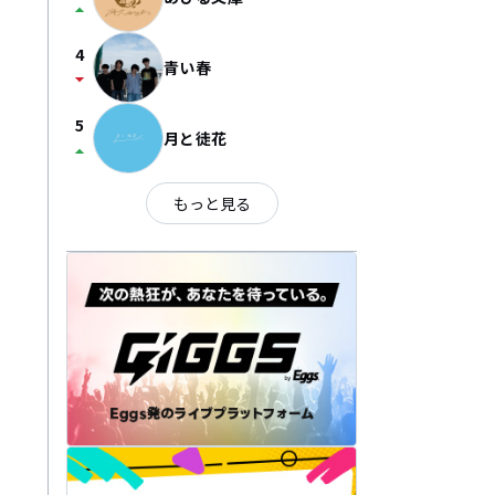
arrow_drop_up
4
青い春
arrow_drop_down
5
月と徒花
arrow_drop_up
もっと見る