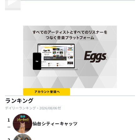
ランキング
デイリーランキング・
2026/08/06
付
1
仙台シティーキャッツ
check_indeterminate_small
2