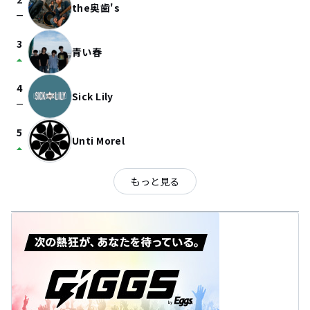
the奥歯's
check_indeterminate_small
3
青い春
arrow_drop_up
4
Sick Lily
check_indeterminate_small
5
Unti Morel
arrow_drop_up
もっと見る