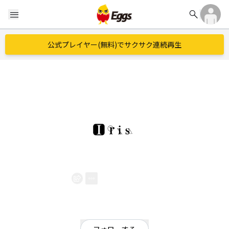
search
menu
公式プレイヤー(無料)でサクサク連続再生
Iris
EggsID：
Iris_band
1
フォロワー