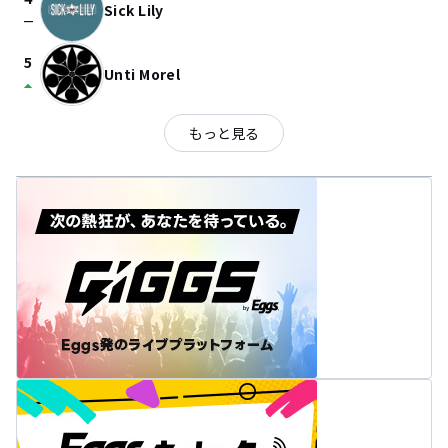
Sick Lily
check_indeterminate_small
5
Unti Morel
arrow_drop_up
もっと見る