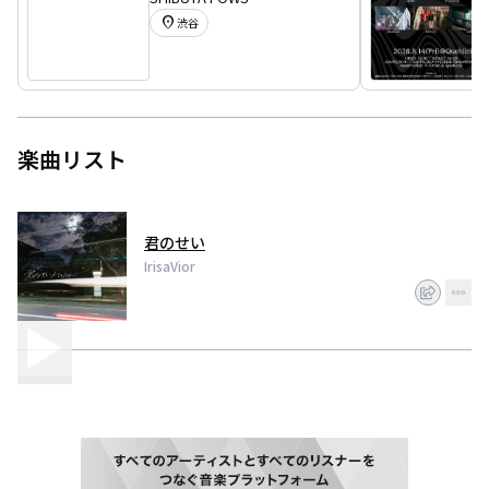
location_on
渋谷
楽曲リスト
君のせい
IrisaVior