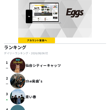
ランキング
デイリーランキング・
2026/08/06
付
1
仙台シティーキャッツ
check_indeterminate_small
2
the奥歯's
check_indeterminate_small
3
青い春
arrow_drop_up
4