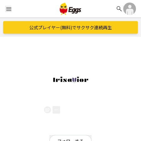
search
menu
公式プレイヤー(無料)でサクサク連続再生
IrisaVior
EggsID：
IrisaVior_of
7
フォロワー