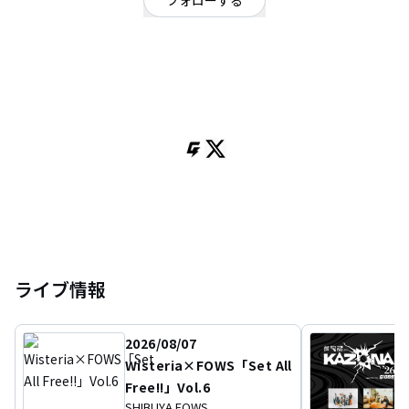
フォローする
福岡県
ロック
/
ポップ
OFFICIAL WEBSITE
2022年2月結成【2人の物語】を歌うロックバンド IrisaVior(アリサヴィア)
Vo.あべさきこ
Gt.しんじ
Ba.みどり
Dr.Kento
ライブ情報
2026/08/07
Wisteria×FOWS「Set All
Free!!」Vol.6
SHIBUYA FOWS