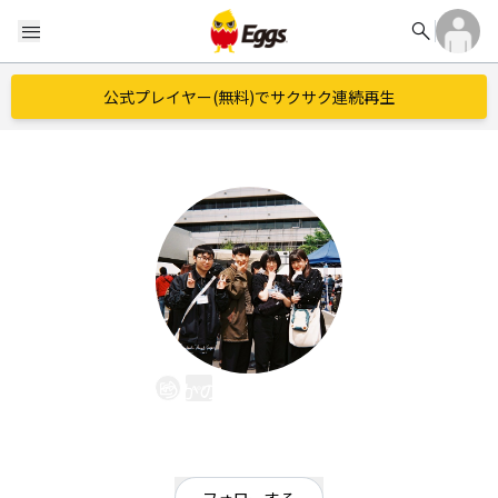
search
menu
公式プレイヤー(無料)でサクサク連続再生
いつかの刹那シンデレラ
EggsID：
Itsusin_Setsuna
1,131
フォロワー