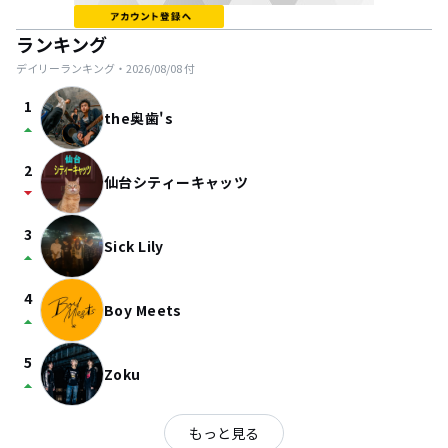
ランキング
デイリーランキング・
2026/08/08
付
1
the奥歯's
arrow_drop_up
2
仙台シティーキャッツ
arrow_drop_down
3
Sick Lily
arrow_drop_up
4
Boy Meets
arrow_drop_up
5
Zoku
arrow_drop_up
もっと見る