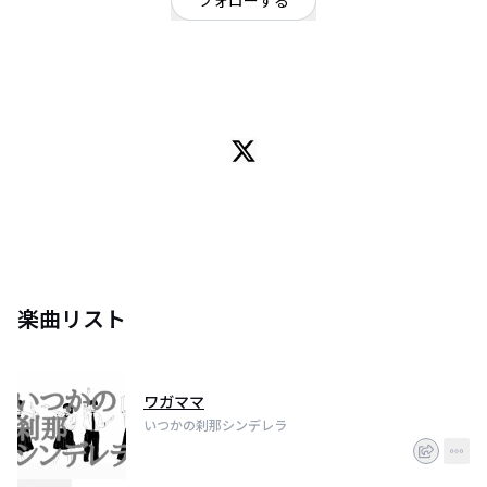
フォローする
東京都
ポップ
/
ロック
朋優学院高校
VoGt:とみはる @___tomqto
Gt:松本ユウ @strato_jazz
Ba:ザ・阿部 @poppo_hibiki
Dr:くらけん @kuraken_ria
楽曲リスト
ワガママ
いつかの刹那シンデレラ