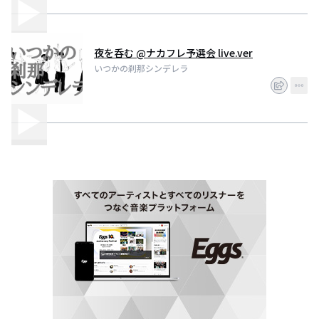
夜を呑む @ナカフレ予選会 live.ver
いつかの刹那シンデレラ