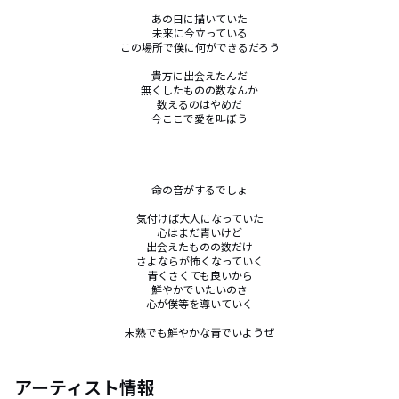
あの日に描いていた

未来に今立っている

この場所で僕に何ができるだろう

貴方に出会えたんだ

無くしたものの数なんか

数えるのはやめだ

今ここで愛を叫ぼう

命の音がするでしょ

気付けば大人になっていた

心はまだ青いけど

出会えたものの数だけ

さよならが怖くなっていく

青くさくても良いから

鮮やかでいたいのさ

心が僕等を導いていく

未熟でも鮮やかな青でいようぜ
アーティスト情報