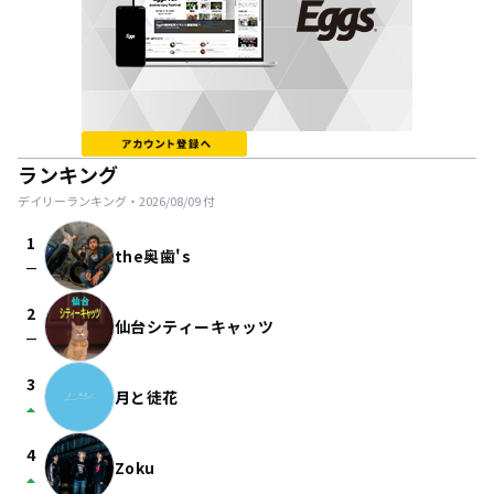
ランキング
デイリーランキング・
2026/08/09
付
1
the奥歯's
check_indeterminate_small
2
仙台シティーキャッツ
check_indeterminate_small
3
月と徒花
arrow_drop_up
4
Zoku
arrow_drop_up