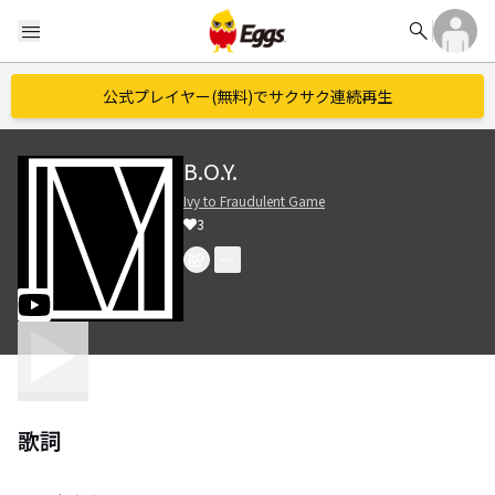
search
menu
公式プレイヤー(無料)でサクサク連続再生
B.O.Y.
Ivy to Fraudulent Game
3
歌詞