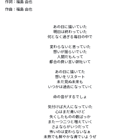
作詞：
福島 由也
作曲：
福島 由也
あの日に描いていた

明日は終わっていた

何となく過ぎる毎日の中で

変わらないと思っていた

想いが揺らいでいた

人間だもんって

都合の良い言い訳吐いて

あの日に描いてた

想いをリスタート

未だ見ぬ未来も

いつかは過去になっていく

命の音がするでしょ

気付けば大人になっていた

心はまだ青いけど

失くしたものの数ばっか

また一つ二つと増えていく

さよならがいつだって

怖いのは変わらないなぁ

未熟でも鮮やかな青でいようぜ
