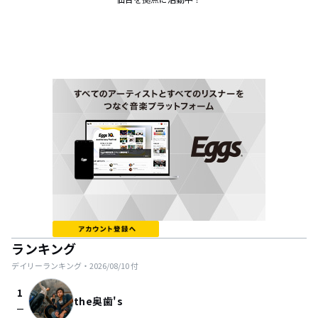
ランキング
デイリーランキング・
2026/08/10
付
1
the奥歯's
check_indeterminate_small