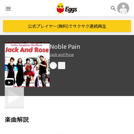
search
menu
公式プレイヤー(無料)でサクサク連続再生
Noble Pain
Jack and Rose
楽曲解説