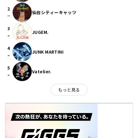
2
仙台シティーキャッツ
check_indeterminate_small
3
JUGEM.
arrow_drop_up
4
JUNK MARTINI
arrow_drop_up
5
Vatelier.
arrow_drop_up
もっと見る