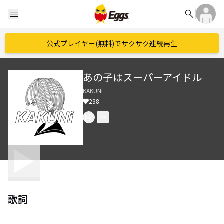
search
menu
公式プレイヤー(無料)でサクサク連続再生
あの子はスーパーアイドル
KAKUNi
238
歌詞