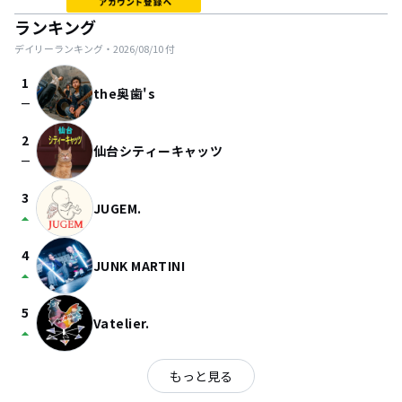
ランキング
デイリーランキング・
2026/08/10
付
1
the奥歯's
check_indeterminate_small
2
仙台シティーキャッツ
check_indeterminate_small
3
JUGEM.
arrow_drop_up
4
JUNK MARTINI
arrow_drop_up
5
Vatelier.
arrow_drop_up
もっと見る