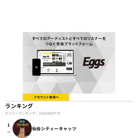
ランキング
デイリーランキング・
2026/08/07
付
1
仙台シティーキャッツ
check_indeterminate_small