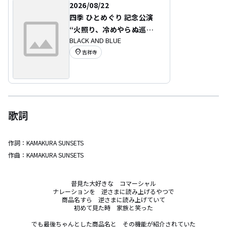
2026/08/22
四季 ひとめぐり 記念公演
“火照り、冷めやらぬ巡
BLACK AND BLUE
り。”
location_on
吉祥寺
歌詞
作詞：
KAMAKURA SUNSETS
作曲：
KAMAKURA SUNSETS
昔見た大好きな　コマーシャル

ナレーションを　逆さまに読み上げるやつで

商品名すら　逆さまに読み上げていて

初めて見た時　家族と笑った

でも最後ちゃんとした商品名と　その機能が紹介されていた
