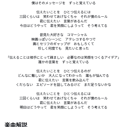
僕はそのメッセージを　ずっと覚えている

伝えたいことを　ひとつ伝えるには

三回くらいは　笑わせてあげなくちゃ　それが僕のルール

君に伝えたい　言葉があるんだ

今日はどうやって　君を笑顔にしようって　そう考えてる

昔見た大好きな　コマーシャル

映画っぽいシーンに　アテレコするやつで

画とセリフのギャップが　おもしろくて

珍しく何度でも　見たいと思った

「伝えることは相手にとって疎ましい　必要なのは笑顔をつくるアイデア」

誰かの言葉を　ずっと覚えている

伝えたいことを　ひとつ伝えるのが

どんなに難しいか　大人になってわかった　誰もが悩んでる

君に伝えたい　言葉を飲み込んで

くだらない　エピソードを話してみるけど　まだ足りないかな

伝えたいことを　ひとつ伝えるには

三回くらいは　笑わせてあげなくちゃ　それが僕のルール

君に伝えたい　言葉があるんだ

明日はどうやって　君を笑顔にしようって　そう考えてる
楽曲解説