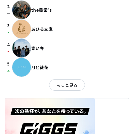
2
the奥歯's
check_indeterminate_small
3
あひる文庫
arrow_drop_up
4
青い春
arrow_drop_down
5
月と徒花
arrow_drop_up
もっと見る