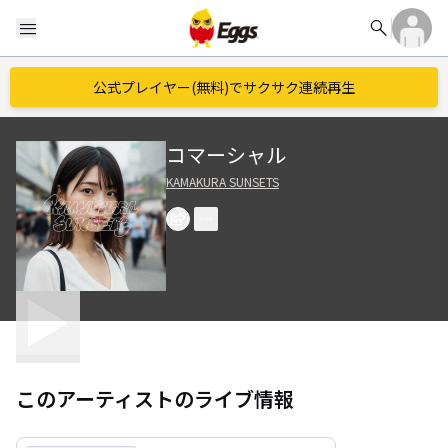
search
menu
公式プレイヤー(無料)でサクサク連続再生
コマーシャル
KAMAKURA SUNSETS
このアーティストのライブ情報