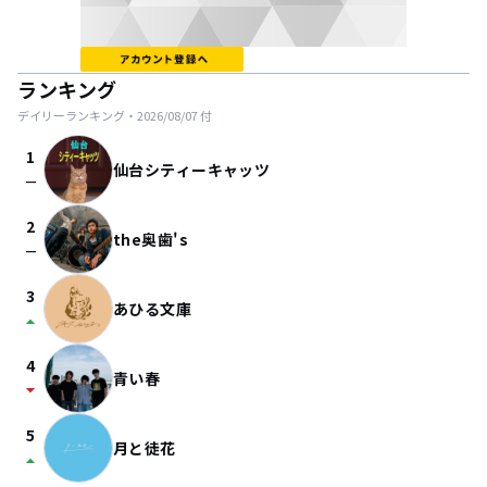
ランキング
デイリーランキング・
2026/08/07
付
1
仙台シティーキャッツ
check_indeterminate_small
2
the奥歯's
check_indeterminate_small
3
あひる文庫
arrow_drop_up
4
青い春
arrow_drop_down
5
月と徒花
arrow_drop_up