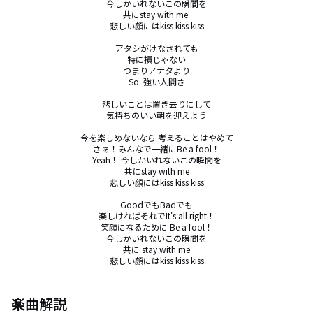
今しかいれないこの瞬間を

共にstay with me 

悲しい顔にはkiss kiss kiss

アタシがけなされても

特に損じゃない

つまりアナタより

So. 強い人間さ

悲しいことは置き去りにして

気持ちのいい朝を迎えよう

今を楽しめないなら 考えることはやめて

さぁ！みんなで一緒にBe a fool！

Yeah！ 今しかいれないこの瞬間を

共にstay with me

悲しい顔にはkiss kiss kiss

GoodでもBadでも

楽しければそれでIt's all right！

笑顔になるために Be a fool！

今しかいれないこの瞬間を

共に stay with me

悲しい顔にはkiss kiss kiss
楽曲解説