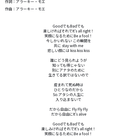
作詞：
アラーキー・モエ
作曲：
アラーキー・モエ
GoodでもBadでも

楽しければそれでIt's all right！

笑顔になるためにBe a fool！

今しかいれない この瞬間を

共に stay with me

悲しい顔には kiss kiss kiss

誰にどう見られようが

知っても得じゃない

別にアナタのために

生きてる訳ではないので

産まれて死ぬ時は

ひとりなのだから

So.アタシの人生に

入り込まないで

だから自由に Fly Fly Fly

だから自由にIt's alive

GoodでもBadでも

楽しみければそれでIt's all right！

笑顔になるためにBe a fool！
