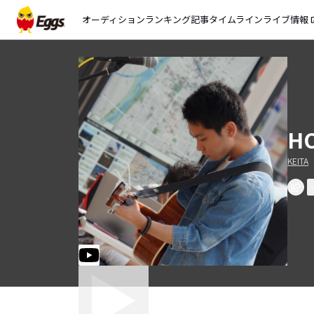
オーディション
ランキング
記事
タイムライン
ライブ情報
open_
H
KEITA