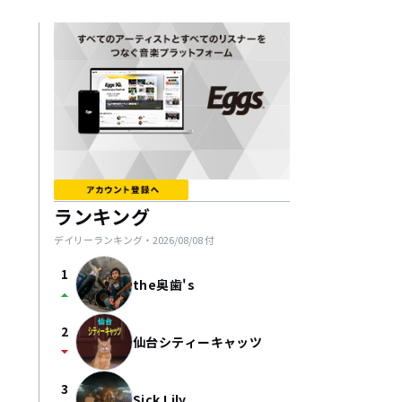
ランキング
デイリーランキング・
2026/08/08
付
1
the奥歯's
arrow_drop_up
2
仙台シティーキャッツ
arrow_drop_down
3
Sick Lily