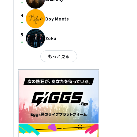
arrow_drop_up
4
Boy Meets
arrow_drop_up
5
Zoku
arrow_drop_up
もっと見る