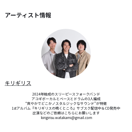
アーティスト情報
キリギリス
2024年結成のスリーピースフォークバンド

アコギボーカルとベースとドラムの3人編成

“爽やかでどこかノスタルジックなサウンド"が特徴

1stアルバム『キリギリスの鳴くところ』サブスク配信中＆CD発売中

出演などのご依頼はこちらにお願いします

 kirigirisu.watakami@gmail.com