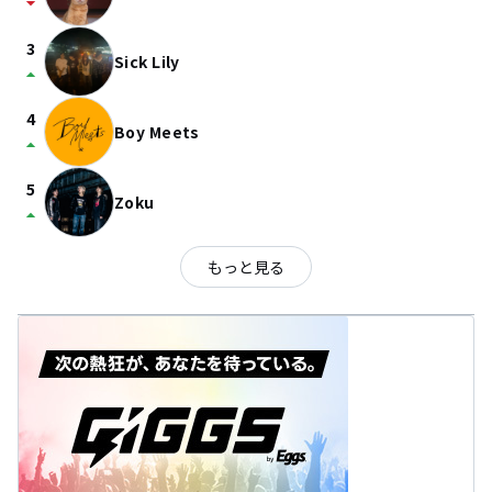
arrow_drop_down
3
Sick Lily
arrow_drop_up
4
Boy Meets
arrow_drop_up
5
Zoku
arrow_drop_up
もっと見る