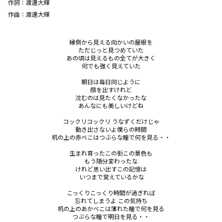
作詞：
渡邊大輝
作曲：
渡邊大輝
縁側から見える向かいの屋根を

ただじっと見つめていた

あの頃は見えるもの全てが大きく

何でも強く見えていた

朝日は毎日同じように

顔を出すけれど

沈むのは見たくなかったな

あんなにも美しいけどね

コックリコックリ うなずくだけじゃ

動き出さないよ僕らの時間

机の上の赤べこはつぶらな瞳で何を見る・・

生まれ育ったこの街この景色も

もう随分変わったな

けれど思い出すこの記憶は

 いつまで覚えているかな

こっくりこっくり時間が過ぎれば

忘れてしまうよ この気持ち

机の上のあかべこは薄れた瞳で何を見る

つぶらな瞳で明日を見る・・