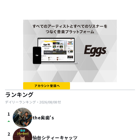
ランキング
デイリーランキング・
2026/08/08
付
1
the奥歯's
arrow_drop_up
2
仙台シティーキャッツ