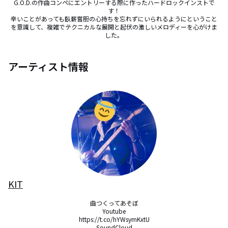
G.O.D.の作曲コンペにエントリーする際に作ったハードロックインストで
す！

辛いことがあっても臥薪嘗胆の心持ちを忘れずにいられるようにということ
を意識して、複雑でテクニカルな展開と起伏の激しいメロディーを心がけま
した。
アーティスト情報
KIT
曲つくってあそぼ

Youtube

https://t.co/hYWsymKxtU

SoundCloud
