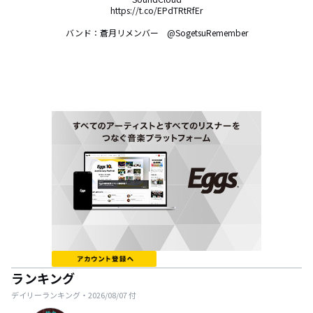
https://t.co/EPdTRtRfEr

バンド：蒼月リメンバー　@SogetsuRemember
ランキング
デイリーランキング・
2026/08/07
付