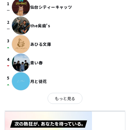
1
仙台シティーキャッツ
check_indeterminate_small
2
the奥歯's
check_indeterminate_small
3
あひる文庫
arrow_drop_up
4
青い春
arrow_drop_down
5
月と徒花
arrow_drop_up
もっと見る