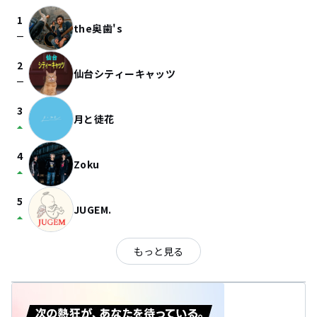
1
the奥歯's
check_indeterminate_small
2
仙台シティーキャッツ
check_indeterminate_small
3
月と徒花
arrow_drop_up
4
Zoku
arrow_drop_up
5
JUGEM.
arrow_drop_up
もっと見る