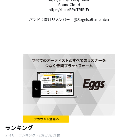
SoundCloud

https://t.co/EPdTRtRfEr

バンド：蒼月リメンバー　@SogetsuRemember
ランキング
デイリーランキング・
2026/08/09
付