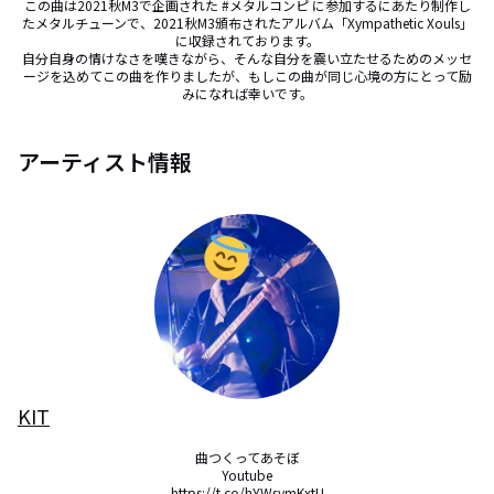
この曲は2021秋M3で企画された #メタルコンピ に参加するにあたり制作し
たメタルチューンで、2021秋M3頒布されたアルバム「Xympathetic Xouls」
に収録されております。

自分自身の情けなさを嘆きながら、そんな自分を震い立たせるためのメッセ
ージを込めてこの曲を作りましたが、もしこの曲が同じ心境の方にとって励
みになれば幸いです。
アーティスト情報
KIT
曲つくってあそぼ

Youtube

https://t.co/hYWsymKxtU
