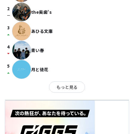
2
the奥歯's
check_indeterminate_small
3
あひる文庫
arrow_drop_up
4
青い春
arrow_drop_down
5
月と徒花
arrow_drop_up
もっと見る