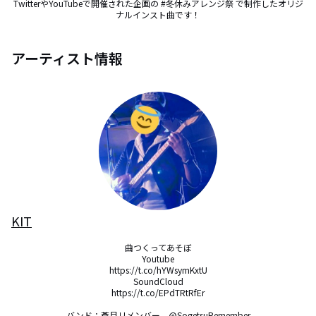
TwitterやYouTubeで開催された企画の #冬休みアレンジ祭 で制作したオリジ
ナルインスト曲です！
アーティスト情報
KIT
曲つくってあそぼ

Youtube

https://t.co/hYWsymKxtU

SoundCloud

https://t.co/EPdTRtRfEr

バンド：蒼月リメンバー　@SogetsuRemember