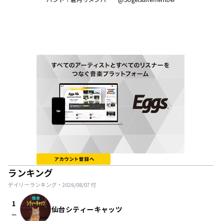
ランキング
デイリーランキング・
2026/08/07
付
1
仙台シティーキャッツ
check_indeterminate_small