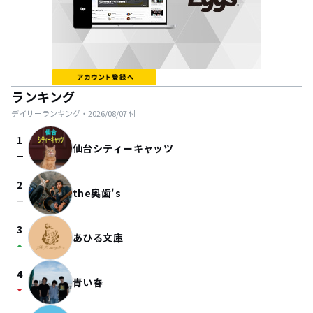
ランキング
デイリーランキング・
2026/08/07
付
1
仙台シティーキャッツ
check_indeterminate_small
2
the奥歯's
check_indeterminate_small
3
あひる文庫
arrow_drop_up
4
青い春
arrow_drop_down