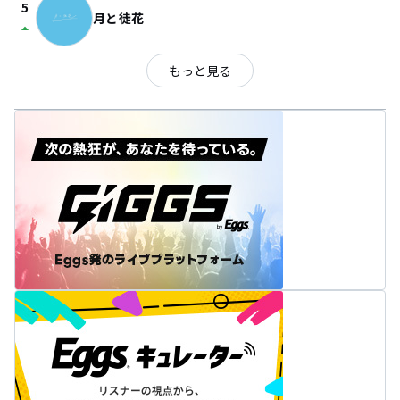
5
月と徒花
arrow_drop_up
もっと見る