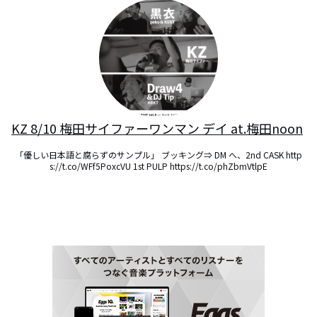
KZ 8/10 梅田サイファーワンマン デイ at.梅田noon
「優しい日本語と腐らずのサンプル」 ブッキング⇒ DM へ、2nd CASK http
s://t.co/WFf5PoxcVU 1st PULP https://t.co/phZbmVtlpE