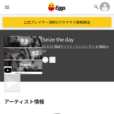
search
menu
公式プレイヤー(無料)でサクサク連続再生
Seize the day
KZ 8/10 梅田サイファーワンマン デイ at.梅田no
on
アーティスト情報