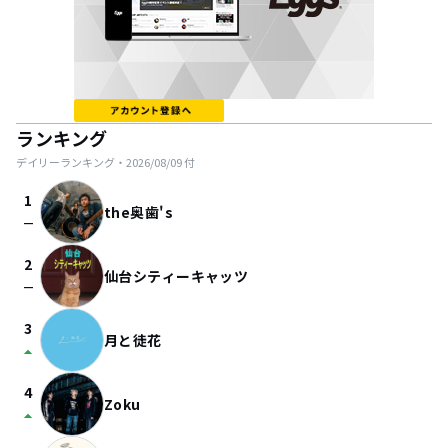
ランキング
デイリーランキング・
2026/08/09
付
1
the奥歯's
check_indeterminate_small
2
仙台シティーキャッツ
check_indeterminate_small
3
月と徒花
arrow_drop_up
4
Zoku
arrow_drop_up