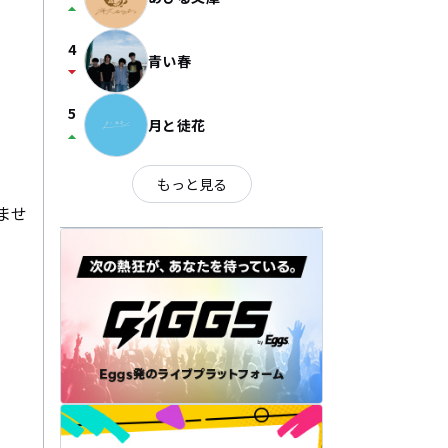
arrow_drop_up
4
青い春
arrow_drop_down
5
月と徒花
arrow_drop_up
もっと見る
ませ