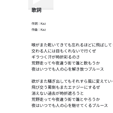
歌詞
作詞：
Kaz
作曲：
Kaz
喉がまた乾いてきても忘れるほどに飛ばしてく
交わる人には目もくれないで行くぜ

ギラつく汗が時折彩るのさ

荒野走って今夜違う街で誰と飲もうか

夜はいつでも人の心を解き放つブルース

欲がまた騒ぎ出してもそれすら風に変えていく
飛び交う罵倒もまたエナジーにするぜ

消えない過去が時折遮ろうと

荒野走って今夜違う街で誰とやろうか

夜はいつでも人の心を魅せてくるブルース
