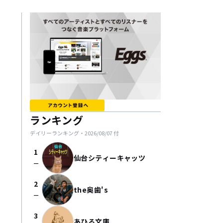
ランキング
デイリーランキング・
2026/08/07
付
1
仙台シティーキャッツ
check_indeterminate_small
2
the奥歯's
check_indeterminate_small
3
あひる文庫