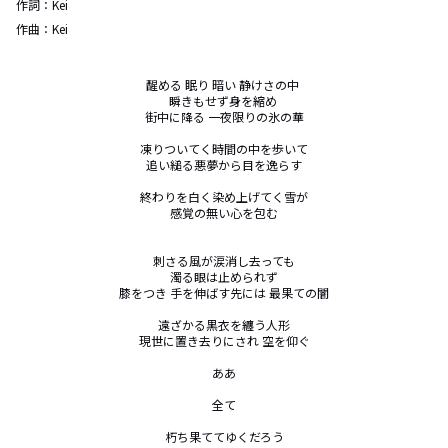
作詞：
Kei
作曲：
Kei
醒める 眠り 暗い 静けさの中 

瞬きもせず身を縮め 

街中に降る 一夜限りの氷の華

凍りついてく時間の中を歩いて

追い縋る悪夢から目を逸らす

終わりを白く染め上げてく雪が

感覚の無い心を包む

刺さる風が涙消し去っても

濁る眼は止められず

膝をつき 手を伸ばす先には 最果ての闇

遠ざかる黒衣を纏う人形

現世に置き去りにされ 空を仰ぐ

ああ

全て

朽ち果ててゆくだろう
