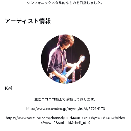
シンフォニックメタル的なものを目指しました。
アーティスト情報
Kei
主にニコニコ動画で活動しております。

http://www.nicovideo.jp/my/mylist/#/57214173

https://www.youtube.com/channel/UC7i4AXrPXYnU3hycWCd14Bw/video
s?view=0&sort=dd&shelf_id=0