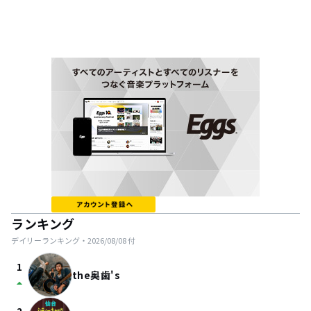
ランキング
デイリーランキング・
2026/08/08
付
1
the奥歯's
arrow_drop_up