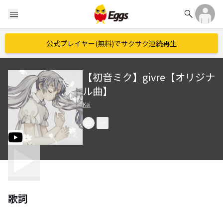
search
menu
公式プレイヤー(無料)でサクサク連続再生
【初音ミク】givre【オリジナ
ル曲】
Kei
歌詞