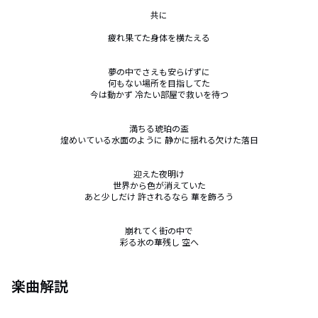
共に

疲れ果てた身体を横たえる

夢の中でさえも安らげずに

何もない場所を目指してた

今は動かず 冷たい部屋で救いを待つ

満ちる琥珀の盃

煌めいている水面のように 静かに揺れる欠けた落日

迎えた夜明け

世界から色が消えていた

あと少しだけ 許されるなら 華を飾ろう

崩れてく街の中で

彩る氷の華残し 空へ
楽曲解説