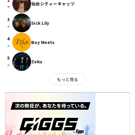
2
仙台シティーキャッツ
arrow_drop_down
3
Sick Lily
arrow_drop_up
4
Boy Meets
arrow_drop_up
5
Zoku
arrow_drop_up
もっと見る